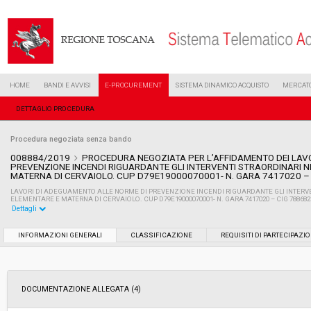
HOME
BANDI E AVVISI
E-PROCUREMENT
SISTEMA DINAMICO ACQUISTO
MERCATO
DETTAGLIO PROCEDURA
Procedura negoziata senza bando
008884/2019
PROCEDURA NEGOZIATA PER L’AFFIDAMENTO DEI LAV
PREVENZIONE INCENDI RIGUARDANTE GLI INTERVENTI STRAORDINARI 
MATERNA DI CERVAIOLO. CUP D79E19000070001- N. GARA 7417020 –
LAVORI DI ADEGUAMENTO ALLE NORME DI PREVENZIONE INCENDI RIGUARDANTE GLI INTERV
ELEMENTARE E MATERNA DI CERVAIOLO. CUP D79E19000070001- N. GARA 7417020 – CIG 78868
Dettagli
Settore:
Ordinario
INFORMAZIONI GENERALI
CLASSIFICAZIONE
REQUISITI DI PARTECIPAZI
Tipo di contratto:
Lavori
DOCUMENTAZIONE ALLEGATA (4)
Data pubblicazione:
24/04/2019 11:53