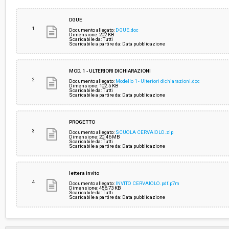
Svolgimento:
Gara in busta chiusa
DGUE
1
Documento allegato:
DGUE.doc
Dimensione: 202 KB
Scaricabile da: Tutti
Responsabile attuale:
CENTRALE UNICA DI COMMITTENZA TRA I COM
Scaricabile a partire da: Data pubblicazione
CARRARA, AULLA E MONTIGNOSO
MOD. 1 - ULTERIORI DICHIARAZIONI
2
Documento allegato:
Modello 1 - Ulteriori dichiarazioni.doc
Dimensione: 102.5 KB
Scaricabile da: Tutti
Scaricabile a partire da: Data pubblicazione
PROGETTO
3
Documento allegato:
SCUOLA CERVAIOLO.zip
Dimensione: 20.46 MB
Scaricabile da: Tutti
Scaricabile a partire da: Data pubblicazione
lettera invito
4
Documento allegato:
INVITO CERVAIOLO.pdf.p7m
Dimensione: 456.73 KB
Scaricabile da: Tutti
Scaricabile a partire da: Data pubblicazione