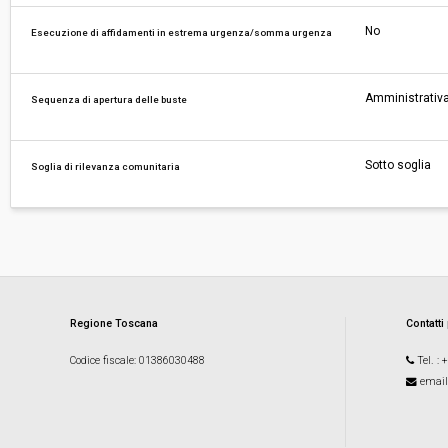
No
Esecuzione di affidamenti in estrema urgenza/somma urgenza
Amministrativa
Sequenza di apertura delle buste
Sotto soglia
Soglia di rilevanza comunitaria
Regione Toscana
Contatti
Codice fiscale
: 01386030488
Tel.
: 
email