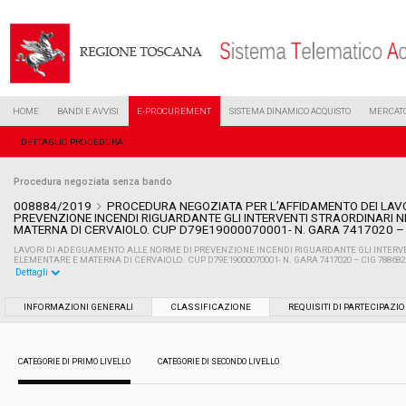
HOME
BANDI E AVVISI
E-PROCUREMENT
SISTEMA DINAMICO ACQUISTO
MERCATO
DETTAGLIO PROCEDURA
Procedura negoziata senza bando
008884/2019
PROCEDURA NEGOZIATA PER L’AFFIDAMENTO DEI LAV
PREVENZIONE INCENDI RIGUARDANTE GLI INTERVENTI STRAORDINARI 
MATERNA DI CERVAIOLO. CUP D79E19000070001- N. GARA 7417020 –
LAVORI DI ADEGUAMENTO ALLE NORME DI PREVENZIONE INCENDI RIGUARDANTE GLI INTERV
ELEMENTARE E MATERNA DI CERVAIOLO. CUP D79E19000070001- N. GARA 7417020 – CIG 78868
Dettagli
Settore:
Ordinario
INFORMAZIONI GENERALI
CLASSIFICAZIONE
REQUISITI DI PARTECIPAZI
Tipo di contratto:
Lavori
CATEGORIE DI PRIMO LIVELLO
CATEGORIE DI SECONDO LIVELLO
Data pubblicazione:
24/04/2019 11:53