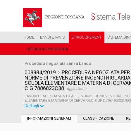
HOME
BANDI E AVVISI
E-PROCUREMENT
SISTEMA DIN
DETTAGLIO PROCEDURA
Procedura negoziata senza bando
008884/2019
PROCEDURA NEGOZIATA PER 
NORME DI PREVENZIONE INCENDI RIGUARDA
SCUOLA ELEMENTARE E MATERNA DI CERVAIO
CIG 7886823C38
Aggiudicata
LAVORI DI ADEGUAMENTO ALLE NORME DI PREVENZIONE INC
ELEMENTARE E MATERNA DI CERVAIOLO. CUP D79E19000070001
Dettagli
Settore:
Ordinario
INFORMAZIONI GENERALI
CLASSIFICAZIONE
RE
Tipo di contratto:
Lavori