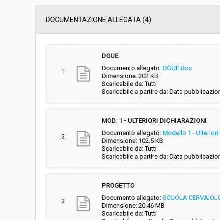
Data pubblicazione:
24/04/2019 11:53
DOCUMENTAZIONE ALLEGATA (4)
Svolgimento:
Gara in busta chiu
DGUE
Documento allegato:
DGUE.doc
Responsabile attuale:
CENTRALE UNICA 
1
Dimensione: 202 KB
CARRARA, AULLA
Scaricabile da: Tutti
Scaricabile a partire da: Data pubblicazio
MOD. 1 - ULTERIORI DICHIARAZIONI
Documento allegato:
Modello 1 - Ulteriori
2
Dimensione: 102.5 KB
Scaricabile da: Tutti
Scaricabile a partire da: Data pubblicazio
PROGETTO
Documento allegato:
SCUOLA CERVAIOLO
3
Dimensione: 20.46 MB
Scaricabile da: Tutti