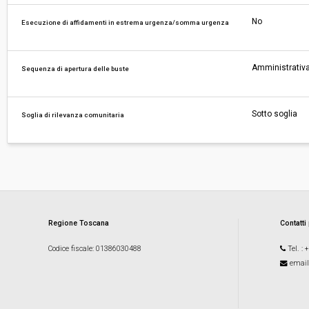
No
Esecuzione di affidamenti in estrema urgenza/somma urgenza
Amministrativa
Sequenza di apertura delle buste
Sotto soglia
Soglia di rilevanza comunitaria
Regione Toscana
Contatti
Codice fiscale
: 01386030488
Tel.
: 
email