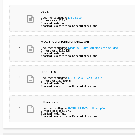
Svolgimento:
Gara in busta chiusa
DGUE
1
Documento allegato:
DGUE.doc
Dimensione: 202 KB
Scaricabile da: Tutti
Responsabile attuale:
CENTRALE UNICA DI COMMITTENZA TRA I COM
Scaricabile a partire da: Data pubblicazione
CARRARA, AULLA E MONTIGNOSO
MOD. 1 - ULTERIORI DICHIARAZIONI
2
Documento allegato:
Modello 1 - Ulteriori dichiarazioni.doc
Dimensione: 102.5 KB
Scaricabile da: Tutti
Scaricabile a partire da: Data pubblicazione
PROGETTO
3
Documento allegato:
SCUOLA CERVAIOLO.zip
Dimensione: 20.46 MB
Scaricabile da: Tutti
Scaricabile a partire da: Data pubblicazione
lettera invito
4
Documento allegato:
INVITO CERVAIOLO.pdf.p7m
Dimensione: 456.73 KB
Scaricabile da: Tutti
Scaricabile a partire da: Data pubblicazione