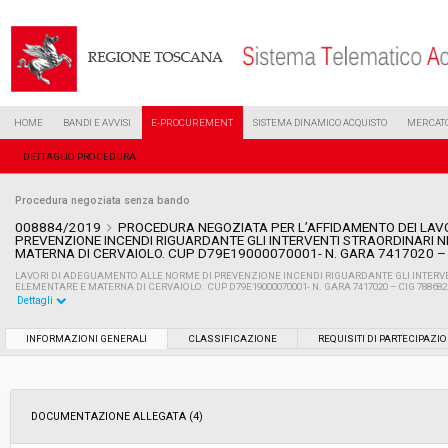
HOME
BANDI E AVVISI
E-PROCUREMENT
SISTEMA DINAMICO ACQUISTO
MERCATO
DETTAGLIO PROCEDURA
Procedura negoziata senza bando
008884/2019
PROCEDURA NEGOZIATA PER L’AFFIDAMENTO DEI LAV
PREVENZIONE INCENDI RIGUARDANTE GLI INTERVENTI STRAORDINARI 
MATERNA DI CERVAIOLO. CUP D79E19000070001- N. GARA 7417020 –
LAVORI DI ADEGUAMENTO ALLE NORME DI PREVENZIONE INCENDI RIGUARDANTE GLI INTERV
ELEMENTARE E MATERNA DI CERVAIOLO. CUP D79E19000070001- N. GARA 7417020 – CIG 78868
Dettagli
Settore:
Ordinario
INFORMAZIONI GENERALI
CLASSIFICAZIONE
REQUISITI DI PARTECIPAZI
Tipo di contratto:
Lavori
DOCUMENTAZIONE ALLEGATA (4)
Data pubblicazione:
24/04/2019 11:53