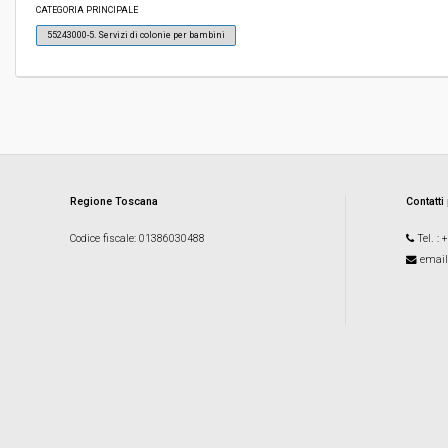
Svolgimento:
Gara in busta chiusa
CATEGORIA PRINCIPALE
55243000-5. Servizi di colonie per bambini
Responsabile attuale:
COMUNE DI SERAVEZZA - Servizi Demografici
Regione Toscana
Contatti
Codice fiscale
: 01386030488
Tel.
: 
email