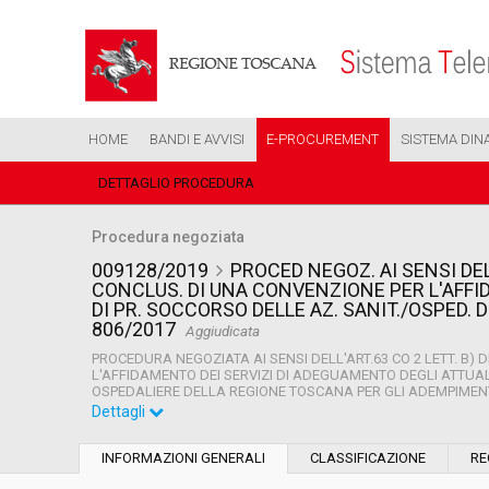
HOME
BANDI E AVVISI
E-PROCUREMENT
SISTEMA DIN
DETTAGLIO PROCEDURA
Procedura negoziata
009128/2019
PROCED NEGOZ. AI SENSI DELL
CONCLUS. DI UNA CONVENZIONE PER L'AFFID
DI PR. SOCCORSO DELLE AZ. SANIT./OSPED.
806/2017
Aggiudicata
PROCEDURA NEGOZIATA AI SENSI DELL'ART.63 CO 2 LETT. B)
L'AFFIDAMENTO DEI SERVIZI DI ADEGUAMENTO DEGLI ATTUA
OSPEDALIERE DELLA REGIONE TOSCANA PER GLI ADEMPIMENTI 
Dettagli
Settore:
Ordinario
INFORMAZIONI GENERALI
CLASSIFICAZIONE
RE
Tipo di contratto:
Servizi