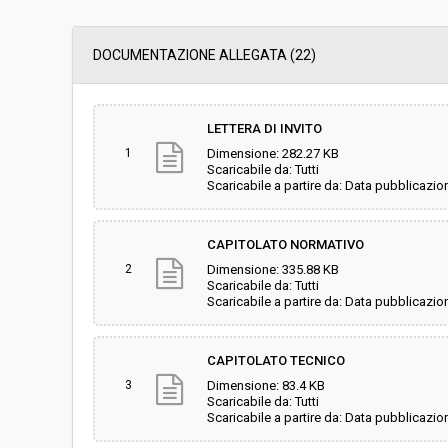
Data pubblicazione:
30/04/2019 14:13
DOCUMENTAZIONE ALLEGATA (22)
Svolgimento:
Gara in busta chiu
LETTERA DI INVITO
1
Dimensione: 282.27 KB
Responsabile attuale:
ESTAR - ENTE DI
Scaricabile da: Tutti
REGIONALE - UOC
Scaricabile a partire da: Data pubblicazio
INFORMATICHE
CAPITOLATO NORMATIVO
2
Dimensione: 335.88 KB
Scaricabile da: Tutti
Scaricabile a partire da: Data pubblicazio
CAPITOLATO TECNICO
3
Dimensione: 83.4 KB
Scaricabile da: Tutti
Scaricabile a partire da: Data pubblicazio