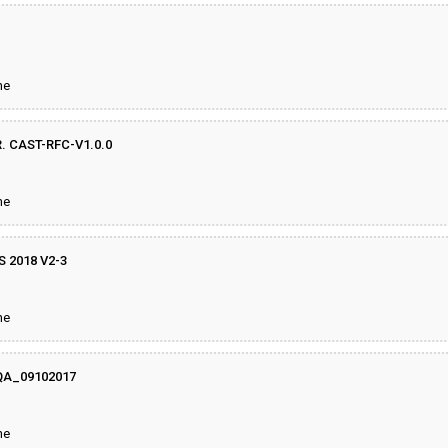
ne
 CAST-RFC-V1.0.0
ne
 2018 V2-3
ne
QA_09102017
ne