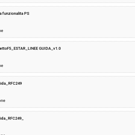
funzionalita PS
ne
ettoF5_ESTAR_LINEE GUIDA_v1.0
ne
uida_RFC249
one
uida_RFC249_