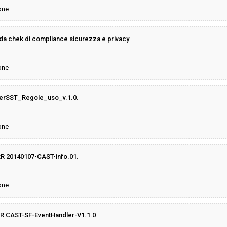
one
 chek di compliance sicurezza e privacy
one
erSST_Regole_uso_v.1.0.
one
 20140107-CAST-info.01.
one
 CAST-SF-EventHandler-V1.1.0