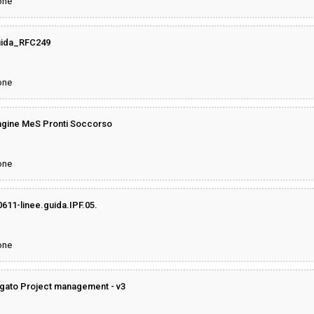
one
uida_RFC249
one
gine MeS Pronti Soccorso
one
1-linee.guida.IPF.05.
one
ato Project management - v3