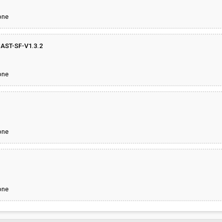
one
AST-SF-V1.3.2
one
one
one