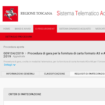
HOME
BANDI E AVVISI
E-PROCUREMENT
SISTEMA DINAMICO ACQUISTO
MERCATO
DETTAGLIO PROCEDURA
Procedura aperta
009134/2019
Procedura di gara per la fornitura di carta formato A3 e
2019
Aggiudicata
Procedura di gara, svolta in modalita’ telematica, per la fornitura di carta formato A3 e A4 per l’
Dettagli
Settore:
Ordinario
INFORMAZIONI GENERALI
CLASSIFICAZIONE
REQUISITI DI PARTECIPAZI
Tipo di contratto:
Forniture
Data pubblicazione:
30/04/2019 13:51
CRITERI DI PARTECIPAZIONE