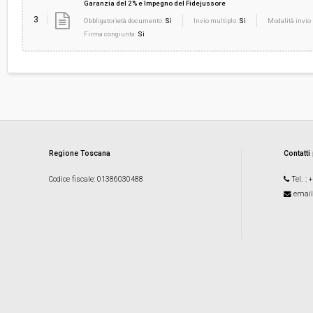
Garanzia del 2% e Impegno del Fidejussore
3
Obbligatorietà documento:
Sì
Invio multiplo:
Sì
Modalità invio 
Firma congiunta:
Sì
Regione Toscana
Contatti
Codice fiscale
: 01386030488
Tel.
: 
email