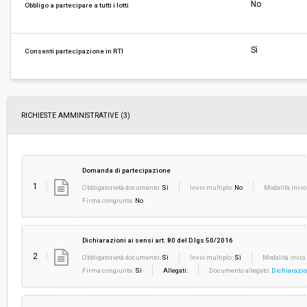
Svolgimento:
Gara in busta chiusa
No
Obbligo a partecipare a tutti i lotti
Responsabile attuale:
UNIONE COMUNI MONTANI DEL CASENTINO - Af
Generali
Sì
Consenti partecipazione in RTI
RICHIESTE AMMINISTRATIVE
(3)
Domanda di partecipazione
1
Obbligatorietà documento:
Sì
Invio multiplo:
No
Modalità invio
Firma congiunta:
No
Dichiarazioni ai sensi art. 80 del D.lgs 50/2016
2
Obbligatorietà documento:
Sì
Invio multiplo:
Sì
Modalità invio 
Firma congiunta:
Sì
Allegati:
Documento allegato:
Dichiarazio