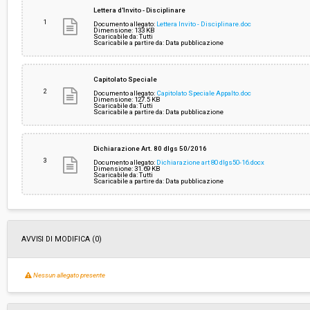
Svolgimento:
Gara in busta chiusa
Lettera d'Invito - Disciplinare
1
Documento allegato:
Lettera Invito - Disciplinare.doc
Dimensione: 133 KB
Scaricabile da: Tutti
Responsabile attuale:
UNIONE COMUNI MONTANI DEL CASENTINO - Af
Scaricabile a partire da: Data pubblicazione
Generali
Capitolato Speciale
2
Documento allegato:
Capitolato Speciale Appalto.doc
Dimensione: 127.5 KB
Scaricabile da: Tutti
Scaricabile a partire da: Data pubblicazione
Dichiarazione Art. 80 dlgs 50/2016
3
Documento allegato:
Dichiarazione art 80 dlgs50-16.docx
Dimensione: 31.69 KB
Scaricabile da: Tutti
Scaricabile a partire da: Data pubblicazione
AVVISI DI MODIFICA (0)
Nessun allegato presente