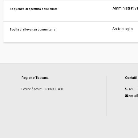
Amministrativa
Sequenza di apertura delle buste
Sotto soglia
Soglia di rilevanza comunitaria
Regione Toscana
Contatti
Codice fiscale
: 01386030488
Tel.
: 
email