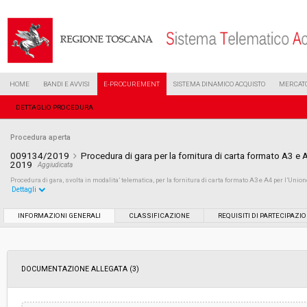
HOME
BANDI E AVVISI
E-PROCUREMENT
SISTEMA DINAMICO ACQUISTO
MERCATO
DETTAGLIO PROCEDURA
Procedura aperta
009134/2019
Procedura di gara per la fornitura di carta formato A3 e
2019
Aggiudicata
Procedura di gara, svolta in modalita’ telematica, per la fornitura di carta formato A3 e A4 per l’
Dettagli
Settore:
Ordinario
INFORMAZIONI GENERALI
CLASSIFICAZIONE
REQUISITI DI PARTECIPAZI
Tipo di contratto:
Forniture
DOCUMENTAZIONE ALLEGATA (3)
Data pubblicazione:
30/04/2019 13:51