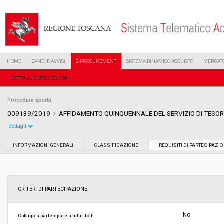
HOME
BANDI E AVVISI
E-PROCUREMENT
SISTEMA DINAMICO ACQUISTO
MERCATO
DETTAGLIO PROCEDURA
Procedura aperta
009139/2019
AFFIDAMENTO QUINQUENNALE DEL SERVIZIO DI TES
Dettagli
Settore:
Ordinario
INFORMAZIONI GENERALI
CLASSIFICAZIONE
REQUISITI DI PARTECIPAZI
Tipo di contratto:
Servizi
Data pubblicazione:
30/04/2019 11:50
CRITERI DI PARTECIPAZIONE
Svolgimento:
Gara in busta chiusa
No
Obbligo a partecipare a tutti i lotti