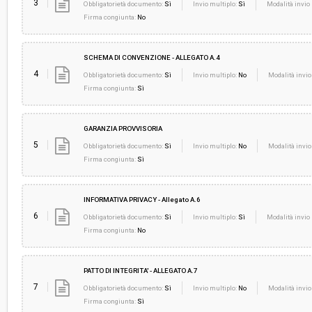
3
Obbligatorietà documento:
Sì
Invio multiplo:
Sì
Modalità invio 
Firma congiunta:
No
SCHEMA DI CONVENZIONE - ALLEGATO A.4
4
Obbligatorietà documento:
Sì
Invio multiplo:
No
Modalità invio
Firma congiunta:
Sì
GARANZIA PROVVISORIA
5
Obbligatorietà documento:
Sì
Invio multiplo:
No
Modalità invio
Firma congiunta:
Sì
INFORMATIVA PRIVACY - Allegato A.6
6
Obbligatorietà documento:
Sì
Invio multiplo:
Sì
Modalità invio 
Firma congiunta:
No
PATTO DI INTEGRITA' - ALLEGATO A.7
7
Obbligatorietà documento:
Sì
Invio multiplo:
No
Modalità invio
Firma congiunta:
Sì