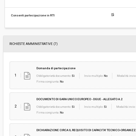
Responsabile attuale:
COMUNE DI TORRITA DI SIENA - Area economico
Sì
Consenti partecipazione in RTI
RICHIESTE AMMINISTRATIVE
(7)
Domanda di partecipazione
1
Obbligatorietà documento:
Sì
Invio multiplo:
No
Modalità invio
Firma congiunta:
No
DOCUMENTO DI GARA UNICO EUROPEO - DGUE - ALLEGATO A.2
2
Obbligatorietà documento:
Sì
Invio multiplo:
Sì
Modalità invio 
Firma congiunta:
No
DICHIARAZIONE CIRCA IL REQUISITO DI CAPACITA' TECNICO-ORGANIZZA