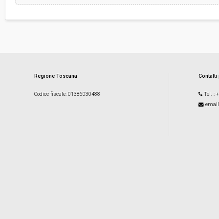
Regione Toscana
Contatti
Codice fiscale
: 01386030488
Tel.
: 
email