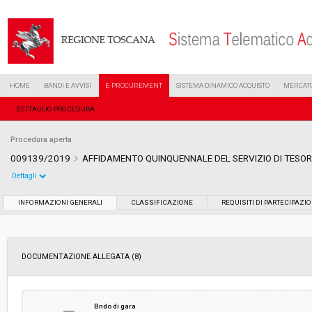
HOME
BANDI E AVVISI
E-PROCUREMENT
SISTEMA DINAMICO ACQUISTO
MERCATO
DETTAGLIO PROCEDURA
Procedura aperta
009139/2019
AFFIDAMENTO QUINQUENNALE DEL SERVIZIO DI TES
Dettagli
Settore:
Ordinario
INFORMAZIONI GENERALI
CLASSIFICAZIONE
REQUISITI DI PARTECIPAZI
Tipo di contratto:
Servizi
DOCUMENTAZIONE ALLEGATA (8)
Data pubblicazione:
30/04/2019 11:50
Svolgimento:
Gara in busta chiusa
Bndo di gara