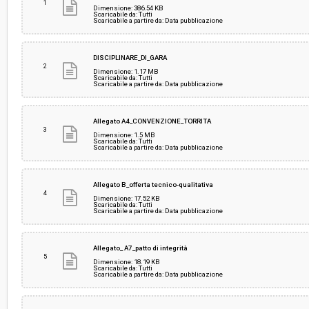
1
Dimensione: 386.54 KB
Scaricabile da: Tutti
Scaricabile a partire da: Data pubblicazione
Responsabile attuale:
COMUNE DI TORRITA DI SIENA - Area economico
DISCIPLINARE_DI_GARA
2
Dimensione: 1.17 MB
Scaricabile da: Tutti
Scaricabile a partire da: Data pubblicazione
Allegato A4_CONVENZIONE_TORRITA
3
Dimensione: 1.5 MB
Scaricabile da: Tutti
Scaricabile a partire da: Data pubblicazione
Allegato B_offerta tecnico-qualitativa
4
Dimensione: 17.52 KB
Scaricabile da: Tutti
Scaricabile a partire da: Data pubblicazione
Allegato_ A7_patto di integrità
5
Dimensione: 18.19 KB
Scaricabile da: Tutti
Scaricabile a partire da: Data pubblicazione