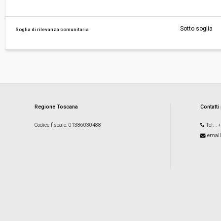
Sotto soglia
Soglia di rilevanza comunitaria
Regione Toscana
Contatti
Codice fiscale
: 01386030488
Tel.
: 
email