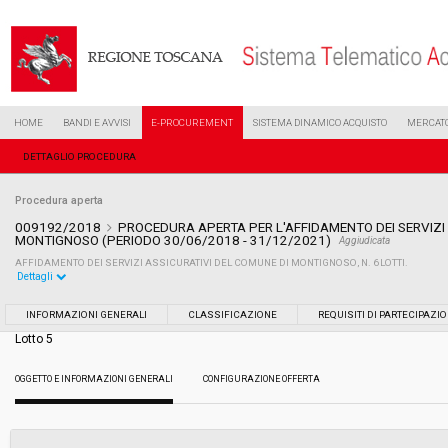
HOME
BANDI E AVVISI
E-PROCUREMENT
SISTEMA DINAMICO ACQUISTO
MERCATO
DETTAGLIO PROCEDURA
Procedura aperta
009192/2018
PROCEDURA APERTA PER L'AFFIDAMENTO DEI SERVIZI
MONTIGNOSO (PERIODO 30/06/2018 - 31/12/2021)
Aggiudicata
AFFIDAMENTO DEI SERVIZI ASSICURATIVI DEL COMUNE DI MONTIGNOSO, N. 6 LOTTI.
Dettagli
Settore:
Ordinario
INFORMAZIONI GENERALI
CLASSIFICAZIONE
REQUISITI DI PARTECIPAZI
Lotto 5
Tipo di contratto:
Servizi
OGGETTO E INFORMAZIONI GENERALI
CONFIGURAZIONE OFFERTA
Data pubblicazione:
11/05/2018 10:14