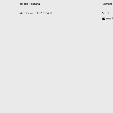
Regione Toscana
Contatti
Codice fiscale
: 01386030488
Tel.
: 
email