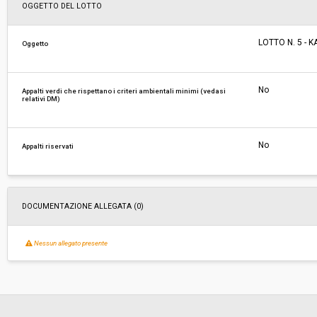
Svolgimento:
Gara in busta chiusa
OGGETTO DEL LOTTO
Responsabile attuale:
CENTRALE UNICA DI COMMITTENZA TRA I COM
LOTTO N. 5 - 
Oggetto
CARRARA, AULLA E MONTIGNOSO
No
Appalti verdi che rispettano i criteri ambientali minimi (vedasi
relativi DM)
No
Appalti riservati
DOCUMENTAZIONE ALLEGATA (0)
Nessun allegato presente