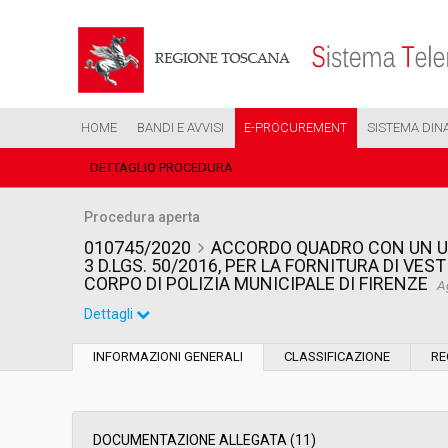
HOME
BANDI E AVVISI
E-PROCUREMENT
SISTEMA DIN
DETTAGLIO PROCEDURA
Procedura aperta
010745/2020
ACCORDO QUADRO CON UN UN
3 D.LGS. 50/2016, PER LA FORNITURA DI VES
CORPO DI POLIZIA MUNICIPALE DI FIRENZE
A
Dettagli
Settore:
Ordinario
INFORMAZIONI GENERALI
CLASSIFICAZIONE
RE
Tipo di contratto:
Forniture
Data pubblicazione:
03/07/2020 08:24
DOCUMENTAZIONE ALLEGATA (11)