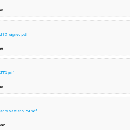
ne
TTO_signed.pdf
ne
TTO.pdf
ne
dro Vestiario PM.pdf
one