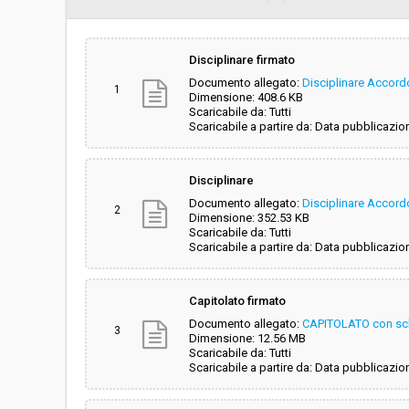
Svolgimento:
Gara in busta chiu
Disciplinare firmato
Documento allegato:
Disciplinare Accord
Responsabile attuale:
COMUNE DI FIRENZ
1
Dimensione: 408.6 KB
AMMINISTRATIVO -
Scaricabile da: Tutti
Scaricabile a partire da: Data pubblicazio
Disciplinare
Documento allegato:
Disciplinare Accord
2
Dimensione: 352.53 KB
Scaricabile da: Tutti
Scaricabile a partire da: Data pubblicazio
Capitolato firmato
Documento allegato:
CAPITOLATO con sc
3
Dimensione: 12.56 MB
Scaricabile da: Tutti
Scaricabile a partire da: Data pubblicazio