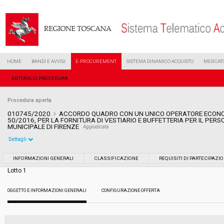
HOME
BANDI E AVVISI
E-PROCUREMENT
SISTEMA DINAMICO ACQUISTO
MERCATO
DETTAGLIO PROCEDURA
Procedura aperta
010745/2020
ACCORDO QUADRO CON UN UNICO OPERATORE ECONOMI
50/2016, PER LA FORNITURA DI VESTIARIO E BUFFETTERIA PER IL PERS
MUNICIPALE DI FIRENZE
Aggiudicata
Dettagli
Settore:
Ordinario
INFORMAZIONI GENERALI
CLASSIFICAZIONE
REQUISITI DI PARTECIPAZI
Lotto 1
Tipo di contratto:
Forniture
OGGETTO E INFORMAZIONI GENERALI
CONFIGURAZIONE OFFERTA
Data pubblicazione:
03/07/2020 08:24