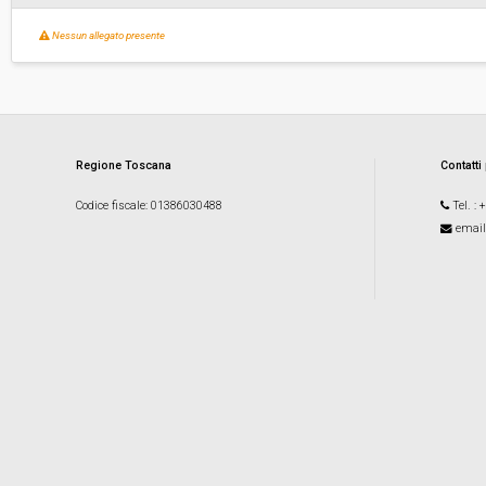
Nessun allegato presente
Regione Toscana
Contatti
Codice fiscale
: 01386030488
Tel.
: 
email