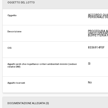
Svolgimento:
Gara in busta chiusa
OGGETTO DEL LOTTO
Responsabile attuale:
COMUNE DI FIRENZE - SERVIZIO SUPPORTO G
ACCORDO QUADR
Oggetto
PERSONALE DEL
AMMINISTRATIVO - POLIZIA MUNICIPALE
PROCEDURA AP
Descrizione
UNICO OPERATO
BUFFETTERIA P
8336914F0F
CIG
Sì
Appalti verdi che rispettano i criteri ambientali minimi (vedasi
relativi DM)
No
Appalti riservati
DOCUMENTAZIONE ALLEGATA (0)