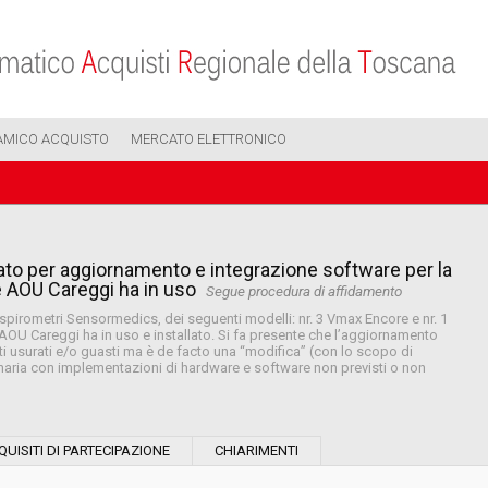
AMICO ACQUISTO
MERCATO ELETTRONICO
to per aggiornamento e integrazione software per la
e AOU Careggi ha in uso
Segue procedura di affidamento
spirometri Sensormedics, dei seguenti modelli: nr. 3 Vmax Encore e nr. 1
 AOU Careggi ha in uso e installato. Si fa presente che l’aggiornamento
 usurati e/o guasti ma è de facto una “modifica” (con lo scopo di
ginaria con implementazioni di hardware e software non previsti o non
Tipo di contratto:
QUISITI DI PARTECIPAZIONE
CHIARIMENTI
Stazione Appaltante: