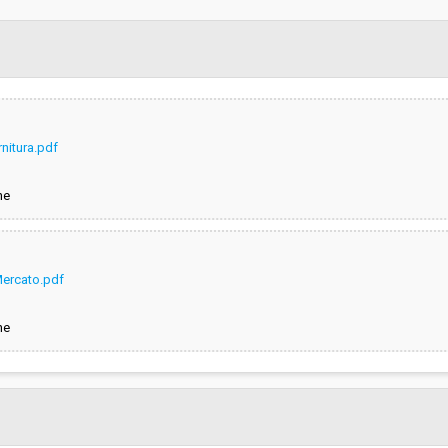
Indagine di mercato "aperta" o "a
invito":
Responsabile attuale:
rnitura.pdf
ne
Mercato.pdf
ne