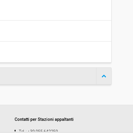
Contatti per Stazioni appaltanti
Tel.
: +39 055 642259