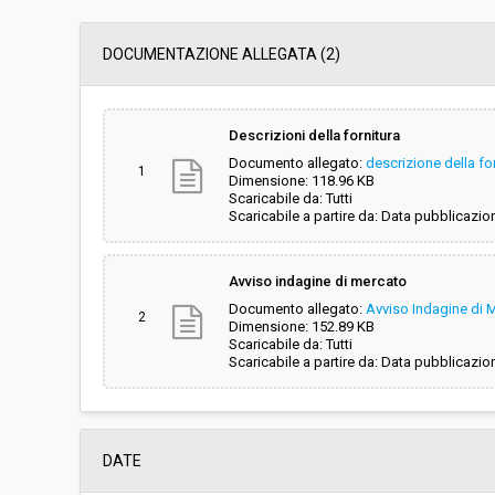
Svolgimento:
In corso
DOCUMENTAZIONE ALLEGATA (2)
Importo (al netto dell’IVA):
€ 39.990,00
Descrizioni della fornitura
Documento allegato:
descrizione della fo
Costi di sicurezza non soggetti a
-
1
Dimensione: 118.96 KB
ribasso (al netto dell’IVA):
Scaricabile da: Tutti
Scaricabile a partire da: Data pubblicazio
Avviso indagine di mercato
Documento allegato:
Avviso Indagine di 
2
Dimensione: 152.89 KB
Scaricabile da: Tutti
Scaricabile a partire da: Data pubblicazio
DATE