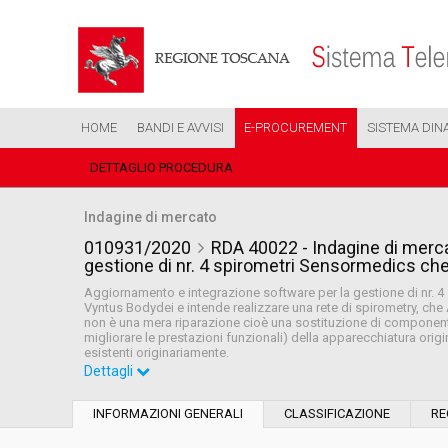
HOME
BANDI E AVVISI
E-PROCUREMENT
SISTEMA DIN
DETTAGLIO PROCEDURA
Indagine di mercato
010931/2020
RDA 40022 - Indagine di merca
gestione di nr. 4 spirometri Sensormedics ch
Aggiornamento e integrazione software per la gestione di nr. 4 
Vyntus Bodydei e intende realizzare una rete di spirometry, che
non è una mera riparazione cioè una sostituzione di componenti
migliorare le prestazioni funzionali) della apparecchiatura ori
esistenti originariamente.
Dettagli
Settore:
Ordinario
INFORMAZIONI GENERALI
CLASSIFICAZIONE
RE
Data pubblicazione:
03/07/2020 11:46