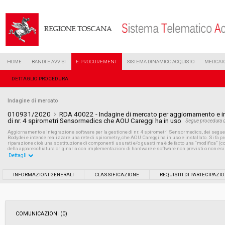
HOME
BANDI E AVVISI
E-PROCUREMENT
SISTEMA DINAMICO ACQUISTO
MERCATO
DETTAGLIO PROCEDURA
Indagine di mercato
010931/2020
RDA 40022 - Indagine di mercato per aggiornamento e in
di nr. 4 spirometri Sensormedics che AOU Careggi ha in uso
Segue procedura d
Aggiornamento e integrazione software per la gestione di nr. 4 spirometri Sensormedics, dei seguen
Bodydei e intende realizzare una rete di spirometry, che AOU Careggi ha in uso e installato. Si fa
riparazione cioè una sostituzione di componenti usurati e/o guasti ma è de facto una “modifica” (co
della apparecchiatura originaria con implementazioni di hardware e software non previsti o non esi
Dettagli
Settore:
Ordinario
INFORMAZIONI GENERALI
CLASSIFICAZIONE
REQUISITI DI PARTECIPAZI
Data pubblicazione:
03/07/2020 11:46
COMUNICAZIONI (0)
Svolgimento:
In corso