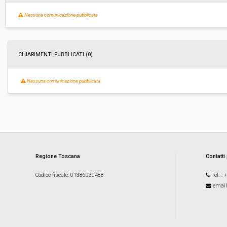
Nessuna comunicazione pubblicata
Importo (al netto dell’IVA):
€ 39.990,00
Costi di sicurezza non soggetti a
-
ribasso (al netto dell’IVA):
CHIARIMENTI PUBBLICATI (0)
Nessuna comunicazione pubblicata
Regione Toscana
Contatti
Codice fiscale
: 01386030488
Tel.
: 
email