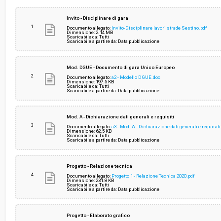
Svolgimento:
Gara in busta chiusa
Invito - Disciplinare di gara
1
Documento allegato:
Invito-Disciplinare lavori strade Sestino.pdf
Dimensione: 2.14 MB
Scaricabile da: Tutti
Responsabile attuale:
UNIONE MONTANA DEI COMUNI DELLA VALTI
Scaricabile a partire da: Data pubblicazione
TOSCANA - Ufficio Gare
Mod. DGUE - Documento di gara Unico Europeo
2
Documento allegato:
a2 - Modello DGUE.doc
Dimensione: 197.5 KB
Scaricabile da: Tutti
Scaricabile a partire da: Data pubblicazione
Mod. A - Dichiarazione dati generali e requisiti
3
Documento allegato:
a3 - Mod. A - Dichiarazione dati generali e requisit
Dimensione: 62.5 KB
Scaricabile da: Tutti
Scaricabile a partire da: Data pubblicazione
Progetto - Relazione tecnica
4
Documento allegato:
Progetto 1 - Relazione Tecnica 2020.pdf
Dimensione: 231.8 KB
Scaricabile da: Tutti
Scaricabile a partire da: Data pubblicazione
Progetto - Elaborato grafico