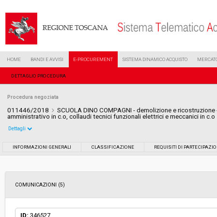
HOME
BANDI E AVVISI
E-PROCUREMENT
SISTEMA DINAMICO ACQUISTO
MERCATO
DETTAGLIO PROCEDURA
Procedura negoziata
011446/2018
SCUOLA DINO COMPAGNI - demolizione e ricostruzione - 
amministrativo in c.o, collaudi tecnici funzionali elettrici e meccanici in c.o
Dettagli
Settore:
Ordinario
INFORMAZIONI GENERALI
CLASSIFICAZIONE
REQUISITI DI PARTECIPAZI
Tipo di contratto:
Servizi
COMUNICAZIONI (5)
Data pubblicazione:
19/06/2018 09:28
Svolgimento:
Gara in busta chiusa
ID:
346527