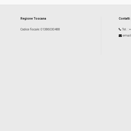
Regione Toscana
Contatti
Codice fiscale
: 01386030488
Tel.
: 
email