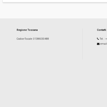
Regione Toscana
Contatti
Codice fiscale
: 01386030488
Tel.
: 
email