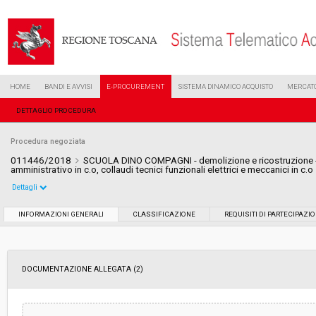
HOME
BANDI E AVVISI
E-PROCUREMENT
SISTEMA DINAMICO ACQUISTO
MERCATO
DETTAGLIO PROCEDURA
Procedura negoziata
011446/2018
SCUOLA DINO COMPAGNI - demolizione e ricostruzione - 
amministrativo in c.o, collaudi tecnici funzionali elettrici e meccanici in c.o
Dettagli
Settore:
Ordinario
INFORMAZIONI GENERALI
CLASSIFICAZIONE
REQUISITI DI PARTECIPAZI
Tipo di contratto:
Servizi
DOCUMENTAZIONE ALLEGATA (2)
Data pubblicazione:
19/06/2018 09:28
Svolgimento:
Gara in busta chiusa