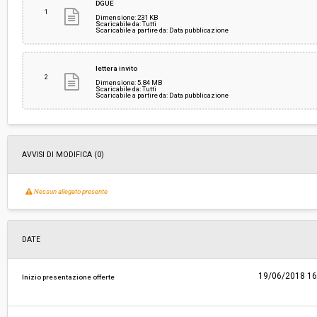
DGUE
1
Dimensione: 231 KB
Scaricabile da: Tutti
Scaricabile a partire da: Data pubblicazione
Responsabile attuale:
COMUNE DI FIRENZE - Direzione Servizi Tecnic
lettera invito
2
Dimensione: 5.84 MB
Scaricabile da: Tutti
Scaricabile a partire da: Data pubblicazione
AVVISI DI MODIFICA (0)
Nessun allegato presente
DATE
19/06/2018 16
Inizio presentazione offerte