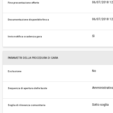
06/07/2018 12
Fine presentazione offerte
06/07/2018 12
Documentazione disponibile fino a
Sì
Invio notifica scadenza gara
PARAMETRI DELLA PROCEDURA DI GARA
No
Esclusione
Amministrativa
Sequenza di apertura delle buste
Sotto soglia
Soglia di rilevanza comunitaria