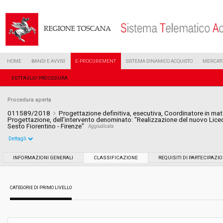
HOME
BANDI E AVVISI
E-PROCUREMENT
SISTEMA DINAMICO ACQUISTO
MERCATO
DETTAGLIO PROCEDURA
Procedura aperta
011589/2018
Progettazione definitiva, esecutiva, Coordinatore in mate
Progettazione, dell'intervento denominato: "Realizzazione del nuovo Liceo
Sesto Fiorentino - Firenze"
Aggiudicata
Dettagli
Settore:
Ordinario
INFORMAZIONI GENERALI
CLASSIFICAZIONE
REQUISITI DI PARTECIPAZI
Tipo di contratto:
Servizi
CATEGORIE DI PRIMO LIVELLO
Data pubblicazione:
12/06/2018 10:53