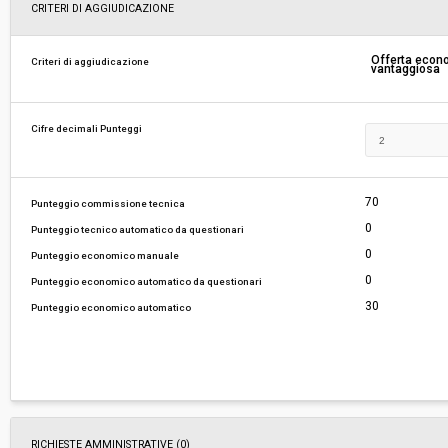
Svolgimento:
Gara in busta chiusa
CRITERI DI AGGIUDICAZIONE
Responsabile attuale:
COMUNE DI SIENA - Direzione Affari Generali-S
Offerta eco
Criteri di aggiudicazione
vantaggiosa
Appalti
Cifre decimali Punteggi
70
Punteggio commissione tecnica
0
Punteggio tecnico automatico da questionari
0
Punteggio economico manuale
0
Punteggio economico automatico da questionari
30
Punteggio economico automatico
RICHIESTE AMMINISTRATIVE
(0)