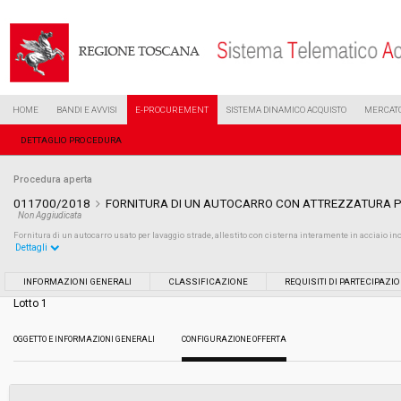
HOME
BANDI E AVVISI
E-PROCUREMENT
SISTEMA DINAMICO ACQUISTO
MERCATO
DETTAGLIO PROCEDURA
Procedura aperta
011700/2018
FORNITURA DI UN AUTOCARRO CON ATTREZZATURA P
Non Aggiudicata
Fornitura di un autocarro usato per lavaggio strade, allestito con cisterna interamente in acciaio in
Dettagli
Settore:
Ordinario
INFORMAZIONI GENERALI
CLASSIFICAZIONE
REQUISITI DI PARTECIPAZI
Lotto 1
Tipo di contratto:
Forniture
OGGETTO E INFORMAZIONI GENERALI
CONFIGURAZIONE OFFERTA
Data pubblicazione:
01/06/2018 09:30