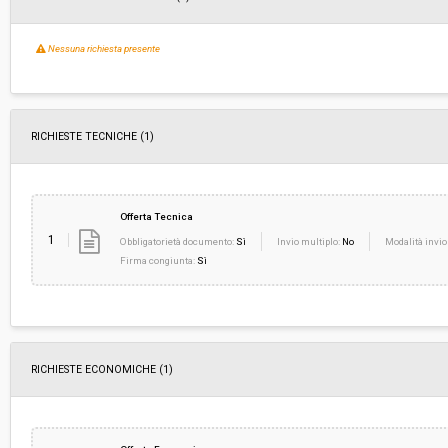
Nessuna richiesta presente
RICHIESTE TECNICHE
(1)
Offerta Tecnica
1
Obbligatorietà documento:
Sì
Invio multiplo:
No
Modalità invio
Firma congiunta:
Sì
RICHIESTE ECONOMICHE
(1)