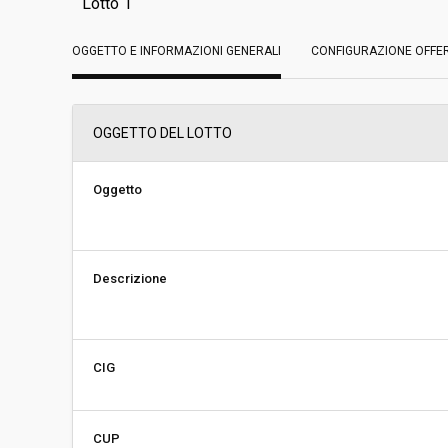
Lotto 1
OGGETTO E INFORMAZIONI GENERALI
Data pubblicazione:
CONFIGURAZIONE OFFE
04/06/2018 11:52
Svolgimento:
Gara in busta chiu
OGGETTO DEL LOTTO
Responsabile attuale:
CENTRALE UNICA 
MONTERIGGIONI,
CASTELLINA IN CHIA
Oggetto
Ambiente
Descrizione
CIG
CUP