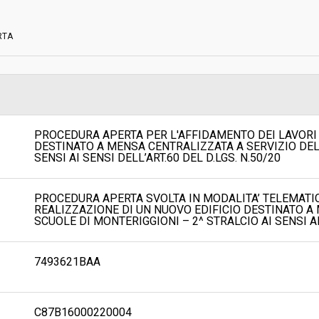
RTA
Scelta del contraente:
sa
Valore stimato della procedura:
DI COMMITTENZA DEI COMUNI DI
 CASTELNUOVO BERARDENGA,
NTI - Area Lavori Pubblici e
PROCEDURA APERTA PER L'AFFIDAMENTO DEI LAVORI 
DESTINATO A MENSA CENTRALIZZATA A SERVIZIO DEL
SENSI AI SENSI DELL’ART.60 DEL D.LGS. N.50/20
PROCEDURA APERTA SVOLTA IN MODALITA’ TELEMATIC
REALIZZAZIONE DI UN NUOVO EDIFICIO DESTINATO A
SCUOLE DI MONTERIGGIONI – 2^ STRALCIO AI SENSI AI 
7493621BAA
C87B16000220004