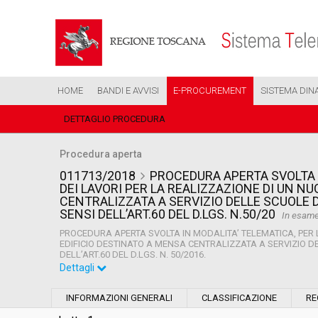
HOME
BANDI E AVVISI
E-PROCUREMENT
SISTEMA DIN
DETTAGLIO PROCEDURA
Procedura aperta
011713/2018
PROCEDURA APERTA SVOLTA I
DEI LAVORI PER LA REALIZZAZIONE DI UN N
CENTRALIZZATA A SERVIZIO DELLE SCUOLE D
SENSI DELL’ART.60 DEL D.LGS. N.50/20
In esam
PROCEDURA APERTA SVOLTA IN MODALITA’ TELEMATICA, PER 
EDIFICIO DESTINATO A MENSA CENTRALIZZATA A SERVIZIO DEL
DELL’ART.60 DEL D.LGS. N. 50/2016.
Dettagli
Settore:
Ordinario
INFORMAZIONI GENERALI
CLASSIFICAZIONE
RE
Tipo di contratto:
Lavori