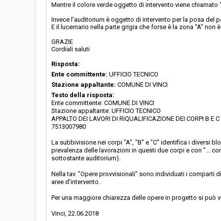
Mentre il colore verde oggetto di intervento viene chiamato
Invece l’auditorium è oggetto di intervento per la posa del
E il lucernario nella parte grigia che forse è la zona “A” non 
GRAZIE
Cordiali saluti
Risposta:
Ente committente:
UFFICIO TECNICO
Stazione appaltante:
COMUNE DI VINCI
Testo della risposta:
Ente committente: COMUNE DI VINCI
Stazione appaltante: UFFICIO TECNICO
APPALTO DEI LAVORI DI RIQUALIFICAZIONE DEI CORPI B E
7513007980
La subbivisione nei corpi "A", "B" e "C" identifica i diversi bl
prevalenza delle lavorazioni in questi due corpi e con "... 
sottostante auditorium).
Nella tav. "Opere provvisionali" sono individuati i comparti d
aree d'intervento.
Per una maggiore chiarezza delle opere in progetto si può vi
Vinci, 22.06.2018