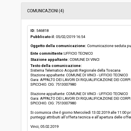
Data pubblicazione:
01/06/2018 13:06
COMUNICAZIONI (4)
Svolgimento:
Gara in busta chiu
ID:
546818
Pubblicato il:
05/02/2019 16:54
Responsabile attuale:
COMUNE DI VINCI 
Oggetto della comunicazione:
Comunicazione seduta pub
Ente committente:
UFFICIO TECNICO
Stazione appaltante:
COMUNE DI VINCI
Testo della comunicazione:
Sistema Telematico Acquisti Regionale della Toscana
Stazione appaltante: COMUNE DI VINCI - UFFICIO TECNICO
Gara: APPALTO DEI LAVORI DI RIQUALIFICAZIONE DEI COR
SPICCHIO. CIG: 7513007980
Stazione appaltante: COMUNE DI VINCI - UFFICIO TECNICO
Gara: APPALTO DEI LAVORI DI RIQUALIFICAZIONE DEI COR
SPICCHIO. CIG: 7513007980
Si comunica che il giorno Mercoledì 13.02.2019 alle 11:00 p
punteggi attribuiti all'offerta tecnica e all'apertura delle of
Vinci, 05.02.2019