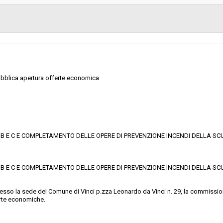
Scelta del contraente:
sa
Valore stimato della procedura:
- UFFICIO TECNICO
blica apertura offerte economica
PI B E C E COMPLETAMENTO DELLE OPERE DI PREVENZIONE INCENDI DELLA SC
PI B E C E COMPLETAMENTO DELLE OPERE DI PREVENZIONE INCENDI DELLA SC
resso la sede del Comune di Vinci p.zza Leonardo da Vinci n. 29, la commission
ferte economiche.