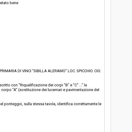
retato bene
IMARIA DI VINCI “SIBILLA ALERAMO” LOC. SPICCHIO. CIG:
critto con "Riqualificazione dei corpi "B" e "C" ..." la
l corpo "A" (sostituzione dei lucernari e pavimentazione del
del ponteggio, sulla stessa tavola, identifica correttamente le