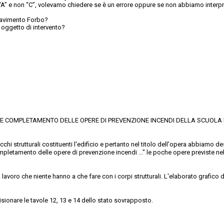
 “A” e non “C”, volevamo chiedere se è un errore oppure se non abbiamo interp
 pavimento Forbo?
è oggetto di intervento?
 C E COMPLETAMENTO DELLE OPERE DI PREVENZIONE INCENDI DELLA SCUOLA PR
occhi strutturali costituenti l'edificio e pertanto nel titolo dell'opera abbiamo des
completamento delle opere di prevenzione incendi ..." le poche opere previste ne
i lavoro che niente hanno a che fare con i corpi strutturali. L'elaborato grafico 
sionare le tavole 12, 13 e 14 dello stato sovrapposto.