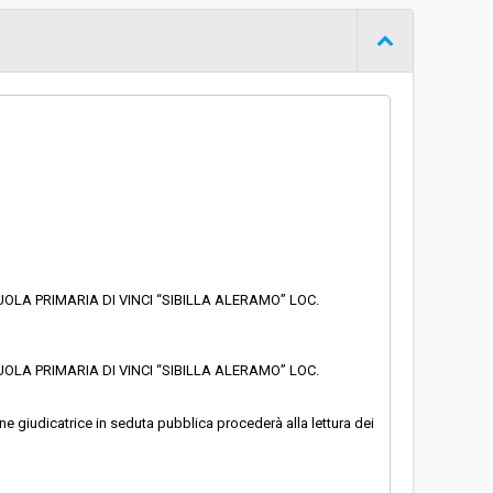
Procedura aperta
€ 149.982,94
UOLA PRIMARIA DI VINCI “SIBILLA ALERAMO” LOC.
UOLA PRIMARIA DI VINCI “SIBILLA ALERAMO” LOC.
e giudicatrice in seduta pubblica procederà alla lettura dei