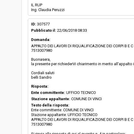
IL RUP
Ing. Claudia Peruzzi
ID:
307577
Pubblicato il:
22/06/2018 08:33
Domanda:
APPALTO DEI LAVORI DI RIQUALIFICAZIONE DEI CORPI B E
7513007980
Buonasera,
la presente per richiederVi chiarimento in merito all'appalto 
Cordiali saluti
belli Sandro
Risposta:
Ente committente:
UFFICIO TECNICO
Stazione appaltante:
COMUNE DI VINCI
Testo della risposta:
Ente committente: COMUNE DI VINCI
Stazione appaltante: UFFICIO TECNICO
APPALTO DEI LAVORI DI RIQUALIFICAZIONE DEI CORPI B E
7513007980
Si rinvia alla risposta di cui al quesito n. 4 in particolare: