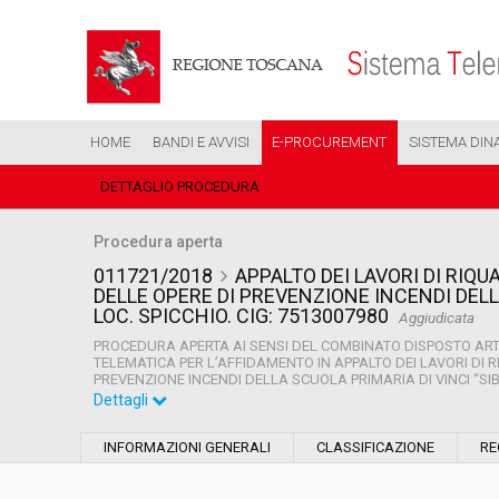
HOME
BANDI E AVVISI
E-PROCUREMENT
SISTEMA DIN
DETTAGLIO PROCEDURA
Procedura aperta
011721/2018
APPALTO DEI LAVORI DI RIQ
DELLE OPERE DI PREVENZIONE INCENDI DELL
LOC. SPICCHIO. CIG: 7513007980
Aggiudicata
PROCEDURA APERTA AI SENSI DEL COMBINATO DISPOSTO ART. 
TELEMATICA PER L’AFFIDAMENTO IN APPALTO DEI LAVORI DI R
PREVENZIONE INCENDI DELLA SCUOLA PRIMARIA DI VINCI “SIB
Dettagli
Settore:
Ordinario
INFORMAZIONI GENERALI
CLASSIFICAZIONE
RE
Tipo di contratto:
Lavori