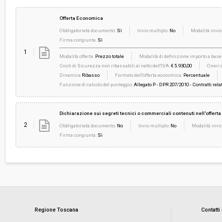
Offerta Economica
Obbligatorietà documento:
Sì
Invio multiplo:
No
Modalità invio
Firma congiunta:
Sì
1
Modalità offerta:
Prezzo totale
Modalità di definizione importo a base 
Costi di Sicurezza non ribassabili al netto dell'IVA:
€ 5.930,00
Oneri d
Dinamica
Ribasso
Formato dell'offerta economica:
Percentuale
Funzione di calcolo del punteggio:
Allegato P - DPR 207/2010 - Contratti relat
Dichiarazione sui segreti tecnici o commerciali contenuti nell'offerta
2
Obbligatorietà documento:
No
Invio multiplo:
No
Modalità invio
Firma congiunta:
Sì
Regione Toscana
Contatti