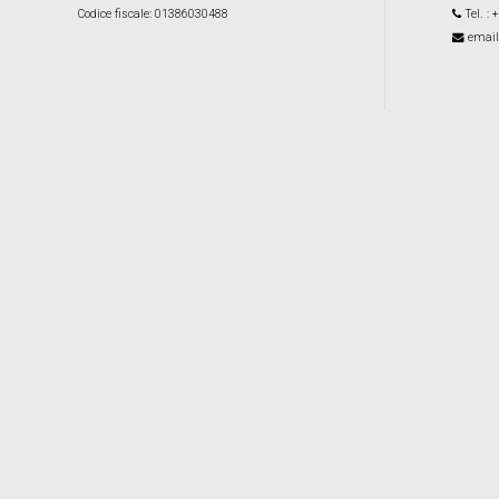
Codice fiscale
: 01386030488
Tel.
: 
email