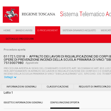
HOME
BANDI E AVVISI
E-PROCUREMENT
SISTEMA DINAMICO ACQUISTO
MERCATO
DETTAGLIO PROCEDURA
Procedura aperta
011721/2018
APPALTO DEI LAVORI DI RIQUALIFICAZIONE DEI CORPI
OPERE DI PREVENZIONE INCENDI DELLA SCUOLA PRIMARIA DI VINCI “SIB
7513007980
Aggiudicata
PROCEDURA APERTA AI SENSI DEL COMBINATO DISPOSTO ART. 36 COMMA 9 E ART. 60 D.LGS 
PER L’AFFIDAMENTO IN APPALTO DEI LAVORI DI RIQUALIFICAZIONE DEI CORPI B E C E COM
INCENDI DELLA SCUOLA PRIMARIA DI VINCI “SIBILLA ALERAMO” LOC. SPICCHIO. CIG: 7513007
Dettagli
Settore:
Ordinario
INFORMAZIONI GENERALI
CLASSIFICAZIONE
REQUISITI DI PARTECIPAZI
Lotto 1
Tipo di contratto:
Lavori
OGGETTO E INFORMAZIONI GENERALI
CONFIGURAZIONE OFFERTA
Data pubblicazione:
01/06/2018 13:06