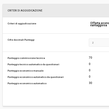
Svolgimento:
Gara in busta chiusa
CRITERI DI AGGIUDICAZIONE
Responsabile attuale:
COMUNE DI VINCI - UFFICIO TECNICO
Offerta eco
Criteri di aggiudicazione
vantaggiosa
Cifre decimali Punteggi
70
Punteggio commissione tecnica
0
Punteggio tecnico automatico da questionari
0
Punteggio economico manuale
0
Punteggio economico automatico da questionari
30
Punteggio economico automatico