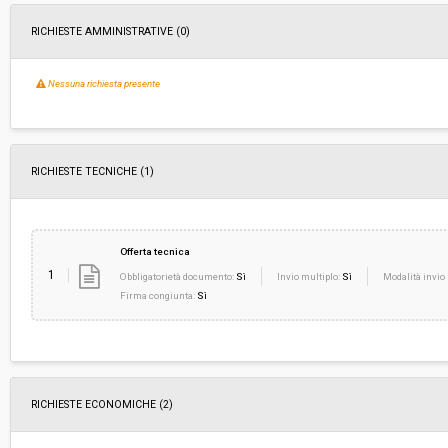
RICHIESTE AMMINISTRATIVE
(0)
Nessuna richiesta presente
RICHIESTE TECNICHE
(1)
Offerta tecnica
1
Obbligatorietà documento:
Sì
Invio multiplo:
Sì
Modalità invio 
Firma congiunta:
Sì
RICHIESTE ECONOMICHE
(2)