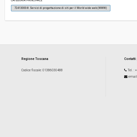
CATEGORIA PRINCIPALE
72413000-8. Servizi di progettazione di siti per il World wide web (WWW)
Responsabile attuale:
UNIONE DEI COMUNI VALDICHIANA SENESE - 
Amministrativa
Regione Toscana
Contatti
Codice fiscale
: 01386030488
Tel.
: 
email