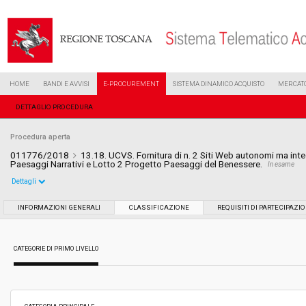
HOME
BANDI E AVVISI
E-PROCUREMENT
SISTEMA DINAMICO ACQUISTO
MERCATO
DETTAGLIO PROCEDURA
Procedura aperta
011776/2018
13.18. UCVS. Fornitura di n. 2 Siti Web autonomi ma inte
Paesaggi Narrativi e Lotto 2 Progetto Paesaggi del Benessere.
In esame
Dettagli
Settore:
Ordinario
INFORMAZIONI GENERALI
CLASSIFICAZIONE
REQUISITI DI PARTECIPAZI
Tipo di contratto:
Servizi
CATEGORIE DI PRIMO LIVELLO
Data pubblicazione:
06/06/2018 12:59
Svolgimento:
Gara in busta chiusa