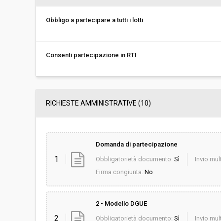
Svolgimento:
Gara in busta chiu
Obbligo a partecipare a tutti i lotti
Responsabile attuale:
UNIONE DEI COMU
Amministrativa
Consenti partecipazione in RTI
RICHIESTE AMMINISTRATIVE
(10)
Domanda di partecipazione
1
Obbligatorietà documento:
Sì
Invio mult
Firma congiunta:
No
2 - Modello DGUE
2
Obbligatorietà documento:
Sì
Invio mult