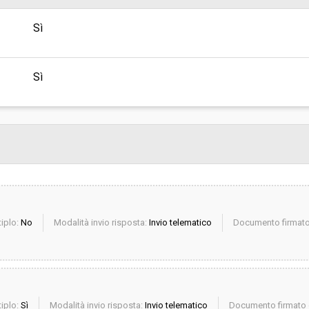
sa
Valore stimato della procedura:
Sì
NI VALDICHIANA SENESE - Area
Sì
iplo:
No
Modalità invio risposta:
Invio telematico
Documento firmato 
iplo:
Sì
Modalità invio risposta:
Invio telematico
Documento firmato d