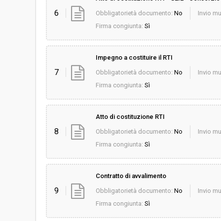
6
Obbligatorietà documento:
No
Invio mu
Firma congiunta:
Sì
Impegno a costituire il RTI
7
Obbligatorietà documento:
No
Invio mu
Firma congiunta:
Sì
Atto di costituzione RTI
8
Obbligatorietà documento:
No
Invio mu
Firma congiunta:
Sì
Contratto di avvalimento
9
Obbligatorietà documento:
No
Invio mu
Firma congiunta:
Sì