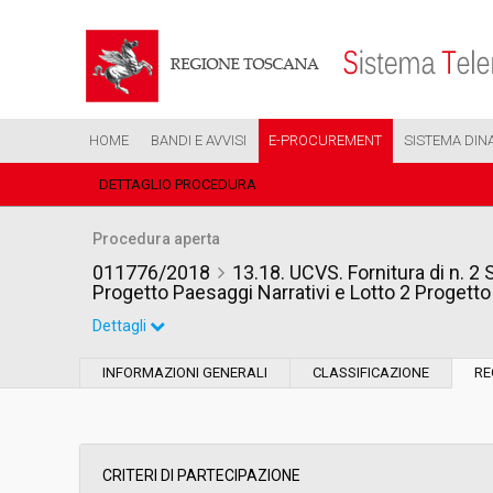
HOME
BANDI E AVVISI
E-PROCUREMENT
SISTEMA DIN
DETTAGLIO PROCEDURA
Procedura aperta
011776/2018
13.18. UCVS. Fornitura di n. 2 
Progetto Paesaggi Narrativi e Lotto 2 Progett
Dettagli
Settore:
Ordinario
INFORMAZIONI GENERALI
CLASSIFICAZIONE
RE
Tipo di contratto:
Servizi
Data pubblicazione:
06/06/2018 12:59
CRITERI DI PARTECIPAZIONE