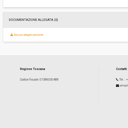
DOCUMENTAZIONE ALLEGATA (0)
Nessun allegato presente
Regione Toscana
Contatti
Codice fiscale
: 01386030488
Tel.
: 
email