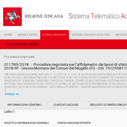
HOME
BANDI E AVVISI
E-PROCUREMENT
SISTEMA DINAMICO ACQUISTO
MERCATO
DETTAGLIO PROCEDURA
Procedura negoziata
011785/2018
Procedura negoziata per l'affidamento dei lavori di sfal
2018-SF - Unione Montana dei Comuni del Mugello (Fi) - CIG: 751295811
PROCEDURA NEGOZIATA, ART. 36, CO. 2, LETT. C), D. LGS. N. 50/2016, SVOLTA IN MODALITA’ 
SFALCIO NELL’INTERBACINO DEL FIUME SIEVE E NEI SOTTOBACINI DEI TORRENTI MULINACCIA
ANGUIDOLA, LEVISONE, CARLONE, CARZOLA, CARZA, CORNOCCHIO, FALTONA, FISTONA, BOS
BOTENA, SAN GODENZO E DEL FOSSO DI CORELLA, NEI COMUNI DI BARBERINO DI MUGELLO, 
LORENZO, VICCHIO E DICOMANO” -COD.PROG.01-2018-SF - UNIONE MONTANA DEI COMUNI DEL MU
5
Dettagli
Settore:
Ordinario
INFORMAZIONI GENERALI
CLASSIFICAZIONE
REQUISITI DI PARTECIPAZI
Lotto 1
Tipo di contratto:
Lavori
OGGETTO E INFORMAZIONI GENERALI
CONFIGURAZIONE OFFERTA