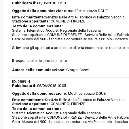
Pubblicato il:
08/06/2018 11:13
Oggetto della comunicazione:
modifiche spazio DGUE.
Responsabile attuale:
COMUNE DI FIRENZE - Servizio Belle Arti e Fabb
Ente committente:
Servizio Belle Arti e Fabbrica di Palazzo Vecchio
Palazzo Vecchio
Stazione appaltante:
COMUNE DI FIRENZE
Testo della comunicazione:
Sistema Telematico Acquisti Regionale della Toscana
Stazione appaltante: COMUNE DI FIRENZE - Servizio Belle Arti e Fabbri
Gara: Museo del 900 - facciate e coperture su via Palazzuolo - Incari
Si invitano gli operatori a presentare offerta economica, in quanto le 
Il responsabile del procedimento
Autore della comunicazione:
Giorgio Caselli
ID:
288914
Pubblicato il:
06/06/2018 10:05
Oggetto della comunicazione:
Modifica spazio DGUE
Ente committente:
Servizio Belle Arti e Fabbrica di Palazzo Vecchio
Stazione appaltante:
COMUNE DI FIRENZE
Testo della comunicazione:
Sistema Telematico Acquisti Regionale della Toscana
Stazione appaltante: COMUNE DI FIRENZE - Servizio Belle Arti e Fabbri
Gara: Museo del 900 - facciate e coperture su via Palazzuolo - Incari