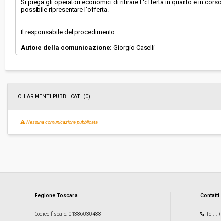
Si prega gli operatori economici di ritirare l 'offerta in quanto è in c
possibile ripresentare l'offerta.
Il responsabile del procedimento
Autore della comunicazione:
Giorgio Caselli
CHIARIMENTI PUBBLICATI (0)
Nessuna comunicazione pubblicata
Regione Toscana
Contatti
Codice fiscale
: 01386030488
Tel.
: 