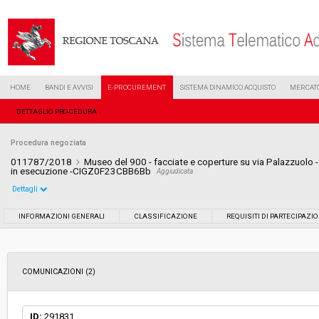
HOME
BANDI E AVVISI
E-PROCUREMENT
SISTEMA DINAMICO ACQUISTO
MERCATO
DETTAGLIO PROCEDURA
Procedura negoziata
011787/2018
Museo del 900 - facciate e coperture su via Palazzuolo -
in esecuzione -CIGZ0F23CBB6Bb
Aggiudicata
Dettagli
Settore:
Ordinario
INFORMAZIONI GENERALI
CLASSIFICAZIONE
REQUISITI DI PARTECIPAZI
Tipo di contratto:
Servizi
COMUNICAZIONI (2)
Data pubblicazione:
04/06/2018 08:17
Svolgimento:
Gara in busta chiusa
ID:
291831