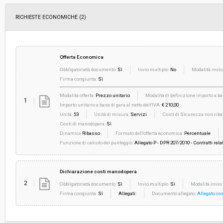
RICHIESTE ECONOMICHE
(2)
Offerta Economica
Obbligatorietà documento:
Sì
Invio multiplo:
No
Modalità invio
Firma congiunta:
Sì
Modalità offerta:
Prezzo unitario
Modalità di definizione importo a ba
1
Importo unitario a base di gara al netto dell'IVA:
€ 210,00
Unità:
53
Unità di misura:
Servizi
Costi di Sicurezza non ribass
Costi di manodopera:
Sì
Dinamica
Ribasso
Formato dell'offerta economica:
Percentuale
Funzione di calcolo del punteggio:
Allegato P - DPR 207/2010 - Contratti relat
Dichiarazione costi manodopera
2
Obbligatorietà documento:
Sì
Invio multiplo:
Sì
Modalità invio 
Firma congiunta:
Sì
Allegati:
Documento allegato:
Allegato co