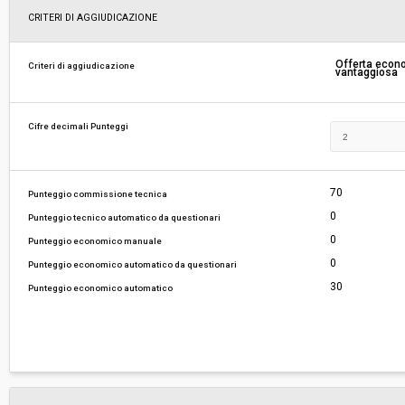
Svolgimento:
Gara in busta chiusa
CRITERI DI AGGIUDICAZIONE
Responsabile attuale:
COMUNE DI MASSAROSA - SERVIZIO GARE, CO
Offerta eco
Criteri di aggiudicazione
vantaggiosa
ACQUISTI
Cifre decimali Punteggi
70
Punteggio commissione tecnica
0
Punteggio tecnico automatico da questionari
0
Punteggio economico manuale
0
Punteggio economico automatico da questionari
30
Punteggio economico automatico