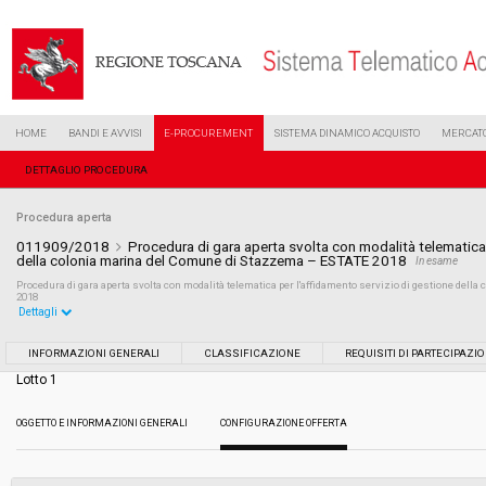
HOME
BANDI E AVVISI
E-PROCUREMENT
SISTEMA DINAMICO ACQUISTO
MERCATO
DETTAGLIO PROCEDURA
Procedura aperta
011909/2018
Procedura di gara aperta svolta con modalità telematica 
della colonia marina del Comune di Stazzema – ESTATE 2018
In esame
Procedura di gara aperta svolta con modalità telematica per l'affidamento servizio di gestione de
2018
Dettagli
Settore:
Ordinario
INFORMAZIONI GENERALI
CLASSIFICAZIONE
REQUISITI DI PARTECIPAZI
Lotto 1
Tipo di contratto:
Servizi
OGGETTO E INFORMAZIONI GENERALI
CONFIGURAZIONE OFFERTA
Data pubblicazione:
04/06/2018 12:47