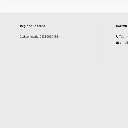
Regione Toscana
Contatti
Codice fiscale
: 01386030488
Tel.
: 
email