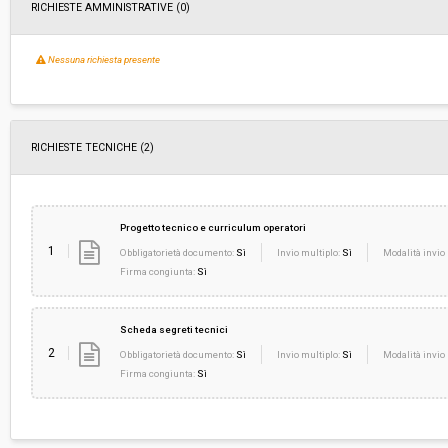
RICHIESTE AMMINISTRATIVE
(0)
Nessuna richiesta presente
RICHIESTE TECNICHE
(2)
Progetto tecnico e curriculum operatori
1
Obbligatorietà documento:
Sì
Invio multiplo:
Sì
Modalità invio 
Firma congiunta:
Sì
Scheda segreti tecnici
2
Obbligatorietà documento:
Sì
Invio multiplo:
Sì
Modalità invio 
Firma congiunta:
Sì