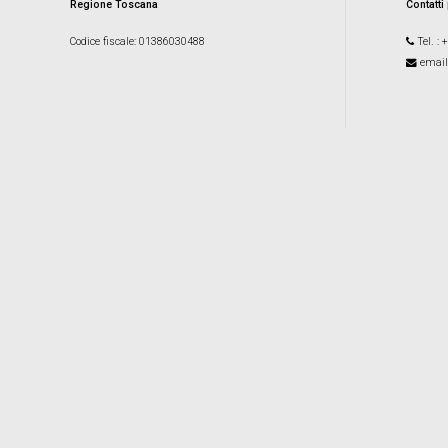
Regione Toscana
Contatti
Codice fiscale
: 01386030488
Tel.
: 
email