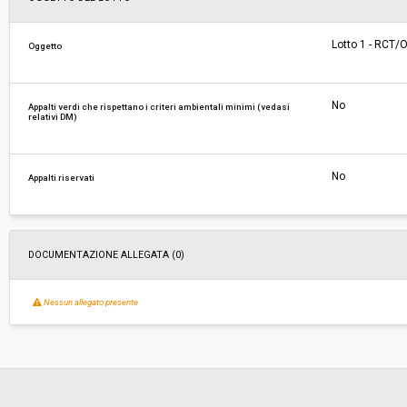
Responsabile attuale:
UFFICIO ASSOCIATO APPALTI COMUNI DI CIVIT
Lotto 1 - RCT/
Oggetto
DI CHIANA E MONTE SAN SAVINO - AREA 1
No
Appalti verdi che rispettano i criteri ambientali minimi (vedasi
relativi DM)
No
Appalti riservati
DOCUMENTAZIONE ALLEGATA (0)
Nessun allegato presente