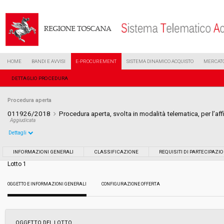
HOME
BANDI E AVVISI
E-PROCUREMENT
SISTEMA DINAMICO ACQUISTO
MERCATO
DETTAGLIO PROCEDURA
Procedura aperta
011926/2018
Procedura aperta, svolta in modalità telematica, per l’aff
Aggiudicata
Dettagli
Settore:
Ordinario
INFORMAZIONI GENERALI
CLASSIFICAZIONE
REQUISITI DI PARTECIPAZI
Lotto 1
Tipo di contratto:
Servizi
OGGETTO E INFORMAZIONI GENERALI
CONFIGURAZIONE OFFERTA
Data pubblicazione:
06/06/2018 11:28
Svolgimento:
Gara in busta chiusa
OGGETTO DEL LOTTO