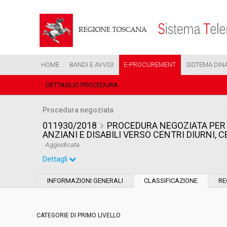
HOME
BANDI E AVVISI
E-PROCUREMENT
SISTEMA DIN
DETTAGLIO PROCEDURA
Procedura negoziata
011930/2018
PROCEDURA NEGOZIATA PER 
ANZIANI E DISABILI VERSO CENTRI DIURNI, 
Aggiudicata
Dettagli
Settore:
Ordinario
INFORMAZIONI GENERALI
CLASSIFICAZIONE
RE
Tipo di contratto:
Servizi
CATEGORIE DI PRIMO LIVELLO
Data pubblicazione:
04/06/2018 13:32