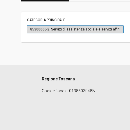
Svolgimento:
Gara in busta chiu
CATEGORIA PRINCIPALE
Responsabile attuale:
COMUNE DI AREZZO -
85300000-2. Servizi di assistenza sociale e servizi affini
famiglia persona sp
Regione Toscana
Codice fiscale
: 01386030488