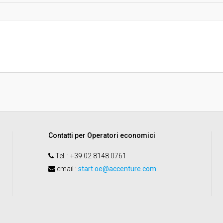
sa
Valore stimato della procedura:
 Direzione servizi al cittadino
ort cultura servizi sociali
Contatti per Operatori economici
Tel.
: +39 02 8148 0761
email
:
start.oe@accenture.com