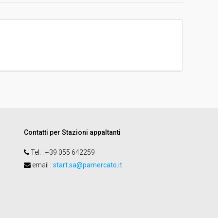
€ 180.000,00
Contatti per Stazioni appaltanti
Tel.
: +39 055 642259
email
:
start.sa@pamercato.it