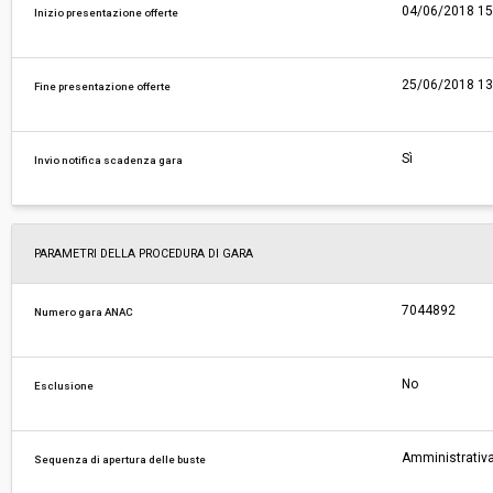
04/06/2018 15
Inizio presentazione offerte
25/06/2018 13
Fine presentazione offerte
Sì
Invio notifica scadenza gara
PARAMETRI DELLA PROCEDURA DI GARA
7044892
Numero gara ANAC
No
Esclusione
Amministrativa
Sequenza di apertura delle buste