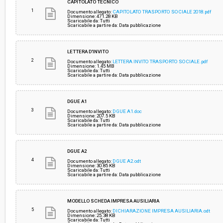
CAPITOLATO TECNICO
1
Documento allegato:
CAPITOLATO TRASPORTO SOCIALE 2018.pdf
Dimensione: 471.28 KB
Scaricabile da: Tutti
Responsabile attuale:
COMUNE DI AREZZO - Direzione servizi al cittad
Scaricabile a partire da: Data pubblicazione
persona sport cultura servizi sociali
LETTERA D'INVITO
2
Documento allegato:
LETTERA INVITO TRASPORTO SOCIALE.pdf
Dimensione: 1.45 MB
Scaricabile da: Tutti
Scaricabile a partire da: Data pubblicazione
DGUE A1
3
Documento allegato:
DGUE A1.doc
Dimensione: 207.5 KB
Scaricabile da: Tutti
Scaricabile a partire da: Data pubblicazione
DGUE A2
4
Documento allegato:
DGUE A2.odt
Dimensione: 30.85 KB
Scaricabile da: Tutti
Scaricabile a partire da: Data pubblicazione
MODELLO SCHEDA IMPRESA AUSILIARIA
5
Documento allegato:
DICHIARAZIONE IMPRESA AUSILIARIA.odt
Dimensione: 25.38 KB
Scaricabile da: Tutti