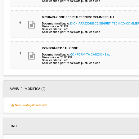
Scaricabile a partire da: Data pubblicazione
DICHIARAZIONE SEGRETI TECNICO COMMERCIALI
6
Documento allegato:
DICHIARAZIONE C2 SEGRETI TECNICO-COMMER
Dimensione: 30 KB
Scaricabile da: Tutti
Scaricabile a partire da: Data pubblicazione
CONFORMITA' CAUZIONE
7
Documento allegato:
CONFORMITA' CAUZIONE.odt
Dimensione: 25.04 KB
Scaricabile da: Tutti
Scaricabile a partire da: Data pubblicazione
AVVISI DI MODIFICA (0)
Nessun allegato presente
DATE