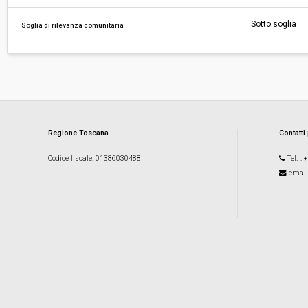
Sotto soglia
Soglia di rilevanza comunitaria
Regione Toscana
Contatti
Codice fiscale
: 01386030488
Tel.
: 
email