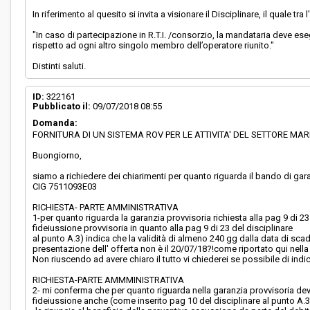
In riferimento al quesito si invita a visionare il Disciplinare, il quale tra 
"In caso di partecipazione in R.T.I. /consorzio, la mandataria deve ese
rispetto ad ogni altro singolo membro dell’operatore riunito."
Distinti saluti.
ID:
322161
Pubblicato il:
09/07/2018 08:55
Domanda:
FORNITURA DI UN SISTEMA ROV PER LE ATTIVITA' DEL SETTORE MAR
Buongiorno,
siamo a richiedere dei chiarimenti per quanto riguarda il bando di gara
CIG 7511093E03
RICHIESTA- PARTE AMMINISTRATIVA
1-per quanto riguarda la garanzia provvisoria richiesta alla pag 9 di 23
fideiussione provvisoria in quanto alla pag 9 di 23 del disciplinare
al punto A.3) indica che la validità di almeno 240 gg dalla data di scad
presentazione dell' offerta non è il 20/07/18?!come riportato qui nella
Non riuscendo ad avere chiaro il tutto vi chiederei se possibile di ind
RICHIESTA-PARTE AMMMINISTRATIVA
2- mi conferma che per quanto riguarda nella garanzia provvisoria dev
fideiussione anche (come inserito pag 10 del disciplinare al punto A.3.