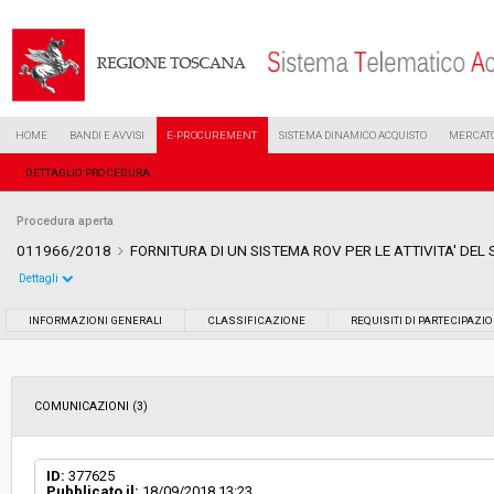
HOME
BANDI E AVVISI
E-PROCUREMENT
SISTEMA DINAMICO ACQUISTO
MERCATO
DETTAGLIO PROCEDURA
Procedura aperta
011966/2018
FORNITURA DI UN SISTEMA ROV PER LE ATTIVITA' DEL
Dettagli
Settore:
Ordinario
INFORMAZIONI GENERALI
CLASSIFICAZIONE
REQUISITI DI PARTECIPAZI
Tipo di contratto:
Forniture
COMUNICAZIONI (3)
Data pubblicazione:
08/06/2018 11:03
Svolgimento:
Gara in busta chiusa
ID:
377625
Pubblicato il:
18/09/2018 13:23