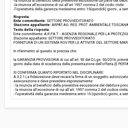
-la rinuncia al beneficio della preventiva escussione da parte del debit
-la rinuncia all'eccezione di cui all'art 1957 comma 2 del codic civile
-l'operatività della garaniza medesima entro 15(quindidi) giorni , a sem
Risposta:
Ente committente:
SETTORE PROVVEDITORATO
Stazione appaltante:
ARPAT-AG. REG. PROT. AMBIENTALE TOSCAN
Testo della risposta:
Ente committente: A.R.P.A.T. - AGENZIA REGIONALE PER LA PROT
Stazione appaltante: SETTORE PROVVEDITORATO
FORNITURA DI UN SISTEMA ROV PER LE ATTIVITA' DEL SETTORE MAR
In riferimento al quesito si precisa che:
la GARANZIA PROVVISORIA di cui all’art. 93 del D.Lgs. 50/2016, previs
giorni dalla data di scadenza della presentazione dell’offerta (E P
SI CONFERMA QUANTO RIPORTATO NEL DISCIPLINARE:
A.3.2.1 La fideiussione deve recare la firma di un soggetto autorizzato
assicurazione e deve prevedere espressamente:
- la rinuncia al beneficio della preventiva escussione del debitore prin
- la rinuncia all’eccezione di cui all’art. 1957 comma 2 del codice civile
- l’operatività della garanzia medesima entro 15 (quindici) giorni, a se