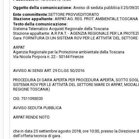
Oggetto della comunicazione:
Avviso di seduta pubblica il 25/09/2
Responsabile attuale:
A.R.P.A.T. - AGENZIA REGIONALE PER LA PRO
Ente committente:
SETTORE PROVVEDITORATO
AMBIENTALE DELLA TOSCANA - SETTORE
PROVVEDITORATO
Stazione appaltante:
ARPAT-AG. REG. PROT. AMBIENTALE TOSCANA
Testo della comunicazione:
Sistema Telematico Acquisti Regionale della Toscana
Stazione appaltante: A.R.P.A.T. - AGENZIA REGIONALE PER LA PR
Gara: FORNITURA DI UN SISTEMA ROV PER LE ATTIVITA' DEL SETTORE
ARPAT
Agenzia Regionale per la Protezione ambientale della Toscana
Via Nicola Porpora n. 22 - 50144 Firenze
AVVISO AI SENSI ART. 29 D.LGS 50/2016
PROCEDURA DI GARA APERTA PER PROCEDURA APERTA, SOTTO SOGLIA, 
SISTEMA ROV PER LE ATTIVITÀ DEL SETTORE MARE DI ARPAT, MODAL
REGIONE TOSCANA)
CIG: 7511093E03
AVVISO SEDUTA PUBBLICA
ARPAT RENDE NOTO
che in data 25 settembre agosto 2018, ore 10:00, presso la Direzione di
dell'offerta tecnica di gara.