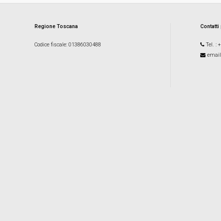
Regione Toscana
Contatti
Codice fiscale
: 01386030488
Tel.
: 
email