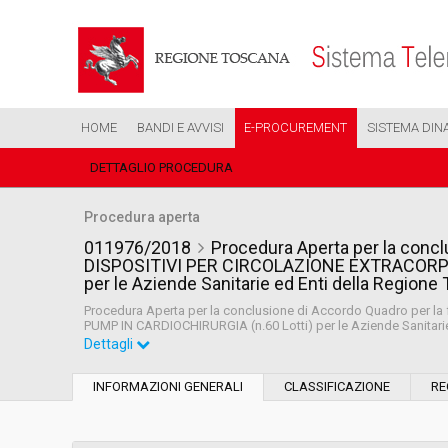
HOME
BANDI E AVVISI
E-PROCUREMENT
SISTEMA DIN
DETTAGLIO PROCEDURA
Procedura aperta
011976/2018
Procedura Aperta per la conclu
DISPOSITIVI PER CIRCOLAZIONE EXTRACORPO
per le Aziende Sanitarie ed Enti della Region
Procedura Aperta per la conclusione di Accordo Quadro per 
PUMP IN CARDIOCHIRURGIA (n.60 Lotti) per le Aziende Sanitari
Dettagli
Settore:
Ordinario
INFORMAZIONI GENERALI
CLASSIFICAZIONE
RE
Tipo di contratto:
Forniture