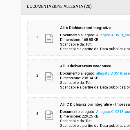
Data pubblicazione:
08/06/2018 12:59
DOCUMENTAZIONE ALLEGATA (20)
Svolgimento:
Gara in busta chiu
All.A Dichiarazioni integrative
Documento allegato:
Allegato A 0518_par
Responsabile attuale:
ESTAR - ENTE DI
1
Dimensione: 168.85 KB
REGIONALE - AREA
Scaricabile da: Tutti
DISPOSITIVI MEDIC
Scaricabile a partire da: Data pubblicazio
All. B dichiarazioni integrative
Documento allegato:
allegato B 0518_es
2
Dimensione: 238.34 KB
Scaricabile da: Tutti
Scaricabile a partire da: Data pubblicazio
All. C Dichiarazioni Integrative - Impresa 
Documento allegato:
Allegato C_0218_ausi
3
Dimensione: 229.25 KB
Scaricabile da: Tutti
Scaricabile a partire da: Data pubblicazio