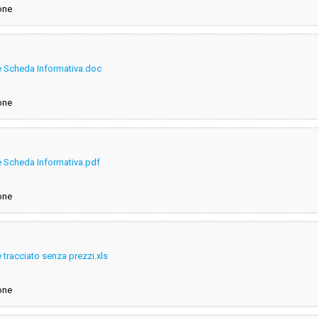
one
are Scheda Informativa.doc
one
are Scheda Informativa.pdf
one
re tracciato senza prezzi.xls
one