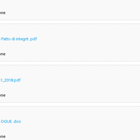
one
e Patto di integrit..pdf
one
41_2018.pdf
one
are DGUE .doc
one