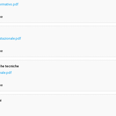
normativo.pdf
ne
estazionale.pdf
ne
iche tecniche
onale.pdf
ne
i