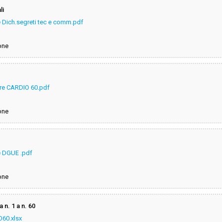
li
are Dich.segreti tec e comm.pdf
one
nare CARDIO 60.pdf
one
re DGUE .pdf
one
 n. 1 a n. 60
O60.xlsx