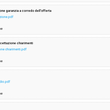
ione garanzia a corredo dell'offerta
uzione.pdf
ne
ccettazione chiarimenti
ione chiarimenti.pdf
ne
rdio.pdf
ne