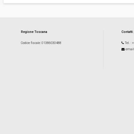
Regione Toscana
Contatti
Codice fiscale
: 01386030488
Tel.
: 
email