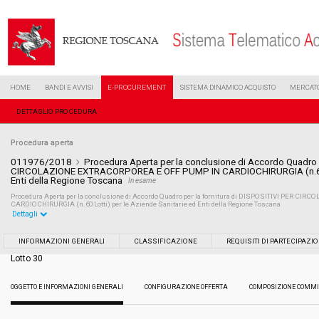
HOME
BANDI E AVVISI
E-PROCUREMENT
SISTEMA DINAMICO ACQUISTO
MERCATO
DETTAGLIO PROCEDURA
Procedura aperta
011976/2018
Procedura Aperta per la conclusione di Accordo Quadro p
CIRCOLAZIONE EXTRACORPOREA E OFF PUMP IN CARDIOCHIRURGIA (n.60 Lo
Enti della Regione Toscana
In esame
Procedura Aperta per la conclusione di Accordo Quadro per la fornitura di DISPOSITIVI PER
CARDIOCHIRURGIA (n.60 Lotti) per le Aziende Sanitarie ed Enti della Regione Toscana
Dettagli
Settore:
Ordinario
INFORMAZIONI GENERALI
CLASSIFICAZIONE
REQUISITI DI PARTECIPAZI
Lotto 30
Tipo di contratto:
Forniture
OGGETTO E INFORMAZIONI GENERALI
CONFIGURAZIONE OFFERTA
COMPOSIZIONE COMMI
Data pubblicazione:
08/06/2018 12:59