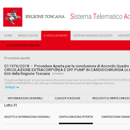
HOME
BANDI E AVVISI
E-PROCUREMENT
SISTEMA DINAMICO ACQUISTO
MERCATO
DETTAGLIO PROCEDURA
Procedura aperta
011976/2018
Procedura Aperta per la conclusione di Accordo Quadro p
CIRCOLAZIONE EXTRACORPOREA E OFF PUMP IN CARDIOCHIRURGIA (n.60 Lo
Enti della Regione Toscana
In esame
Procedura Aperta per la conclusione di Accordo Quadro per la fornitura di DISPOSITIVI PER
CARDIOCHIRURGIA (n.60 Lotti) per le Aziende Sanitarie ed Enti della Regione Toscana
Dettagli
Settore:
Ordinario
INFORMAZIONI GENERALI
CLASSIFICAZIONE
REQUISITI DI PARTECIPAZI
Lotto 31
Tipo di contratto:
Forniture
OGGETTO E INFORMAZIONI GENERALI
CONFIGURAZIONE OFFERTA
COMPOSIZIONE COMMI
Data pubblicazione:
08/06/2018 12:59