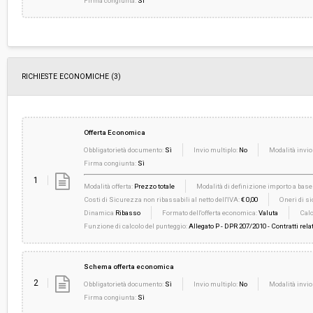
Firma congiunta:
Sì
RICHIESTE ECONOMICHE
(3)
Offerta Economica
Obbligatorietà documento:
Sì
Invio multiplo:
No
Modalità invio
Firma congiunta:
Sì
1
Modalità offerta:
Prezzo totale
Modalità di definizione importo a base 
Costi di Sicurezza non ribassabili al netto dell'IVA:
€ 0,00
Oneri di si
Dinamica
Ribasso
Formato dell'offerta economica:
Valuta
Calc
Funzione di calcolo del punteggio:
Allegato P - DPR 207/2010 - Contratti relat
Schema offerta economica
2
Obbligatorietà documento:
Sì
Invio multiplo:
No
Modalità invio
Firma congiunta:
Sì