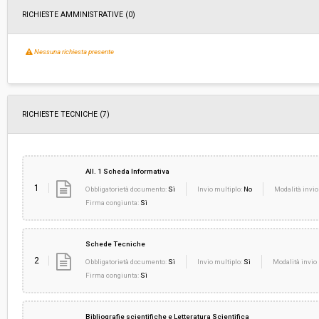
RICHIESTE AMMINISTRATIVE
(0)
Nessuna richiesta presente
RICHIESTE TECNICHE
(7)
All. 1 Scheda Informativa
1
Obbligatorietà documento:
Sì
Invio multiplo:
No
Modalità invio
Firma congiunta:
Sì
Schede Tecniche
2
Obbligatorietà documento:
Sì
Invio multiplo:
Sì
Modalità invio 
Firma congiunta:
Sì
Bibliografie scientifiche e Letteratura Scientifica