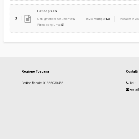
Listino prezzi
3
Obbligatorietà documento:
Sì
Invio multiplo:
No
Modalità invio
Firma congiunta:
Sì
Regione Toscana
Contatti
Codice fiscale
: 01386030488
Tel.
: 
email