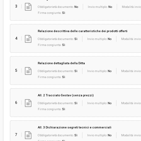
3
Obbligatorietà documento:
No
Invio multiplo:
No
Modalità invio
Firma congiunta:
Sì
Relazione descrittiva delle caratteristiche dei prodotti offerti
4
Obbligatorietà documento:
Sì
Invio multiplo:
No
Modalità invio
Firma congiunta:
Sì
Relazione dettagliata della Ditta
5
Obbligatorietà documento:
Sì
Invio multiplo:
No
Modalità invio
Firma congiunta:
Sì
All. 2 Tracciato Gestav (senza prezzi)
6
Obbligatorietà documento:
Sì
Invio multiplo:
No
Modalità invio
Firma congiunta:
Sì
All. 3 Dichiarazione segreti tecnici e commerciali
7
Obbligatorietà documento:
Sì
Invio multiplo:
No
Modalità invio