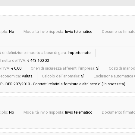
iplo:
No
Modalità invio risposta:
Invio telematico
Documento firmato 
 di definizione importo a base di gara:
Importo noto
 netto dell'IVA:
€ 443.100,00
ll'IVA:
€ 0,00
Oneri di sicurezza afferenti l'impresa:
Sì
Costi di mano
a economica:
Valuta
Calcolo dell’anomalia:
Sì
Esclusione automatica 
P - DPR 207/2010 - Contratti relativi a forniture e altri servizi (lin.spezzata)
iplo:
No
Modalità invio risposta:
Invio telematico
Documento firmato 