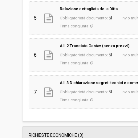
Relazione dettagliata della Ditta
5
Obbligatorietà documento:
Sì
Invio mult
Firma congiunta:
Sì
All. 2 Tracciato Gestav (senza prezzi)
6
Obbligatorietà documento:
Sì
Invio mult
Firma congiunta:
Sì
All. 3 Dichiarazione segreti tecnici e comm
7
Obbligatorietà documento:
Sì
Invio mult
Firma congiunta:
Sì
RICHIESTE ECONOMICHE
(3)