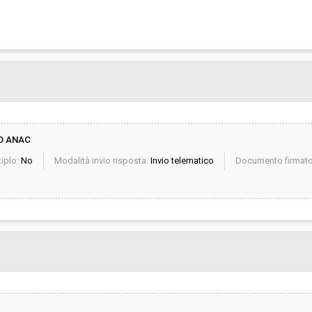
O ANAC
iplo:
No
Modalità invio risposta:
Invio telematico
Documento firmato 