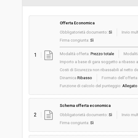
Offerta Economica
Obbligatorietà documento:
Sì
Invio mult
Firma congiunta:
Sì
Modalità offerta:
Prezzo totale
Modalità
1
Importo a base di gara soggetto a ribasso al
Costi di Sicurezza non ribassabili al netto de
Dinamica
Ribasso
Formato dell'offert
Funzione di calcolo del punteggio:
Allegato 
Schema offerta economica
2
Obbligatorietà documento:
Sì
Invio mult
Firma congiunta:
Sì