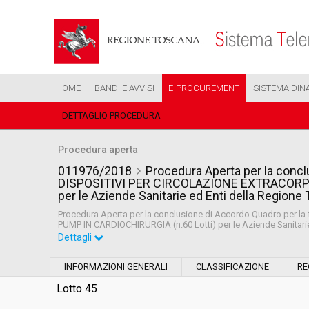
HOME
BANDI E AVVISI
E-PROCUREMENT
SISTEMA DIN
DETTAGLIO PROCEDURA
Procedura aperta
011976/2018
Procedura Aperta per la conclu
DISPOSITIVI PER CIRCOLAZIONE EXTRACORPO
per le Aziende Sanitarie ed Enti della Region
Procedura Aperta per la conclusione di Accordo Quadro per 
PUMP IN CARDIOCHIRURGIA (n.60 Lotti) per le Aziende Sanitari
Dettagli
Settore:
Ordinario
INFORMAZIONI GENERALI
CLASSIFICAZIONE
RE
Tipo di contratto:
Forniture
Lotto 45