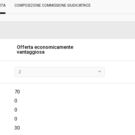
RTA
COMPOSIZIONE COMMISSIONE GIUDICATRICE
Scelta del contraente:
sa
Valore stimato della procedura:
 SUPPORTO TECNICO AMMINISTRATIVO
 FARMACI, DIAGNOSTICI E
I
Offerta economicamente
vantaggiosa
70
0
0
0
30