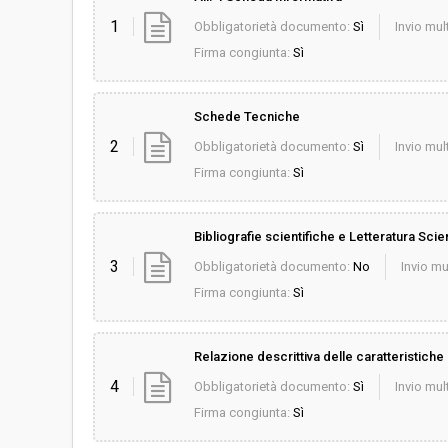
1
Obbligatorietà documento:
Sì
Invio mult
Firma congiunta:
Sì
Schede Tecniche
2
Obbligatorietà documento:
Sì
Invio mult
Firma congiunta:
Sì
Bibliografie scientifiche e Letteratura Scien
3
Obbligatorietà documento:
No
Invio mu
Firma congiunta:
Sì
Relazione descrittiva delle caratteristiche 
4
Obbligatorietà documento:
Sì
Invio mult
Firma congiunta:
Sì