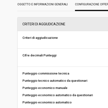
OGGETTO E INFORMAZIONI GENERALI
Data pubblicazione:
CONFIGURAZIONE OFFE
08/06/2018 12:59
Svolgimento:
Gara in busta chiu
CRITERI DI AGGIUDICAZIONE
Responsabile attuale:
ESTAR - ENTE DI
REGIONALE - AREA
DISPOSITIVI MEDIC
Criteri di aggiudicazione
Cifre decimali Punteggi
Punteggio commissione tecnica
Punteggio tecnico automatico da questionari
Punteggio economico manuale
Punteggio economico automatico da questionari
Punteggio economico automatico