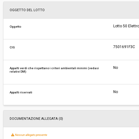
Svolgimento:
Gara in busta chiusa
OGGETTO DEL LOTTO
Responsabile attuale:
ESTAR - ENTE DI SUPPORTO TECNICO AMMINI
Lotto 50 Elettr
Oggetto
REGIONALE - AREA FARMACI, DIAGNOSTICI E 
MEDICI
7501691F3C
CIG
No
Appalti verdi che rispettano i criteri ambientali minimi (vedasi
relativi DM)
No
Appalti riservati
DOCUMENTAZIONE ALLEGATA (0)
Nessun allegato presente