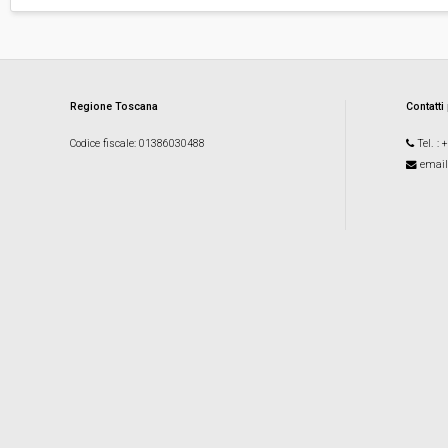
Regione Toscana
Contatti
Codice fiscale
: 01386030488
Tel.
: 
email