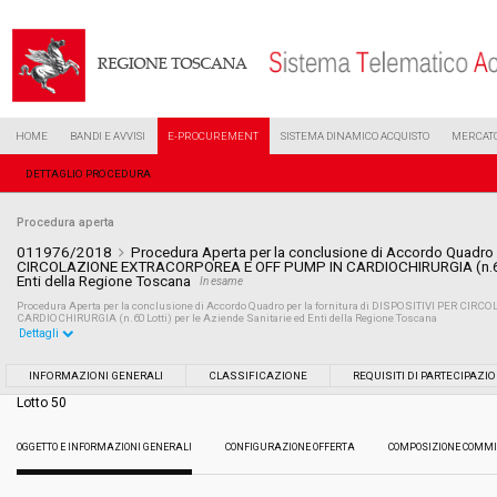
HOME
BANDI E AVVISI
E-PROCUREMENT
SISTEMA DINAMICO ACQUISTO
MERCATO
DETTAGLIO PROCEDURA
Procedura aperta
011976/2018
Procedura Aperta per la conclusione di Accordo Quadro p
CIRCOLAZIONE EXTRACORPOREA E OFF PUMP IN CARDIOCHIRURGIA (n.60 Lo
Enti della Regione Toscana
In esame
Procedura Aperta per la conclusione di Accordo Quadro per la fornitura di DISPOSITIVI PER
CARDIOCHIRURGIA (n.60 Lotti) per le Aziende Sanitarie ed Enti della Regione Toscana
Dettagli
Settore:
Ordinario
INFORMAZIONI GENERALI
CLASSIFICAZIONE
REQUISITI DI PARTECIPAZI
Lotto 50
Tipo di contratto:
Forniture
OGGETTO E INFORMAZIONI GENERALI
CONFIGURAZIONE OFFERTA
COMPOSIZIONE COMMI
Data pubblicazione:
08/06/2018 12:59