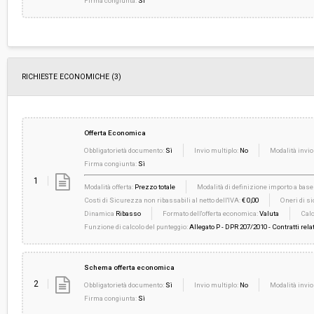
Firma congiunta:
Sì
RICHIESTE ECONOMICHE
(3)
Offerta Economica
Obbligatorietà documento:
Sì
Invio multiplo:
No
Modalità invio
Firma congiunta:
Sì
1
Modalità offerta:
Prezzo totale
Modalità di definizione importo a base 
Costi di Sicurezza non ribassabili al netto dell'IVA:
€ 0,00
Oneri di si
Dinamica
Ribasso
Formato dell'offerta economica:
Valuta
Calc
Funzione di calcolo del punteggio:
Allegato P - DPR 207/2010 - Contratti relat
Schema offerta economica
2
Obbligatorietà documento:
Sì
Invio multiplo:
No
Modalità invio
Firma congiunta:
Sì