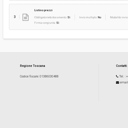
Listino prezzi
3
Obbligatorietà documento:
Sì
Invio multiplo:
No
Modalità invio
Firma congiunta:
Sì
Regione Toscana
Contatti
Codice fiscale
: 01386030488
Tel.
: 
email