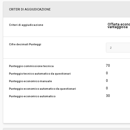
Svolgimento:
Gara in busta chiusa
CRITERI DI AGGIUDICAZIONE
Responsabile attuale:
ESTAR - ENTE DI SUPPORTO TECNICO AMMINI
Offerta eco
Criteri di aggiudicazione
vantaggiosa
REGIONALE - AREA FARMACI, DIAGNOSTICI E 
MEDICI
Cifre decimali Punteggi
70
Punteggio commissione tecnica
0
Punteggio tecnico automatico da questionari
0
Punteggio economico manuale
0
Punteggio economico automatico da questionari
30
Punteggio economico automatico