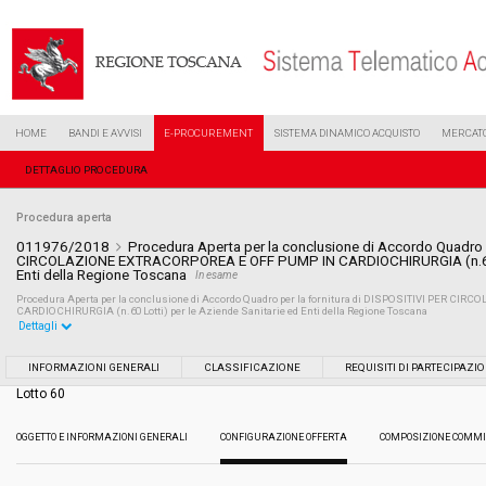
HOME
BANDI E AVVISI
E-PROCUREMENT
SISTEMA DINAMICO ACQUISTO
MERCATO
DETTAGLIO PROCEDURA
Procedura aperta
011976/2018
Procedura Aperta per la conclusione di Accordo Quadro p
CIRCOLAZIONE EXTRACORPOREA E OFF PUMP IN CARDIOCHIRURGIA (n.60 Lo
Enti della Regione Toscana
In esame
Procedura Aperta per la conclusione di Accordo Quadro per la fornitura di DISPOSITIVI PER
CARDIOCHIRURGIA (n.60 Lotti) per le Aziende Sanitarie ed Enti della Regione Toscana
Dettagli
Settore:
Ordinario
INFORMAZIONI GENERALI
CLASSIFICAZIONE
REQUISITI DI PARTECIPAZI
Lotto 60
Tipo di contratto:
Forniture
OGGETTO E INFORMAZIONI GENERALI
CONFIGURAZIONE OFFERTA
COMPOSIZIONE COMMI
Data pubblicazione:
08/06/2018 12:59