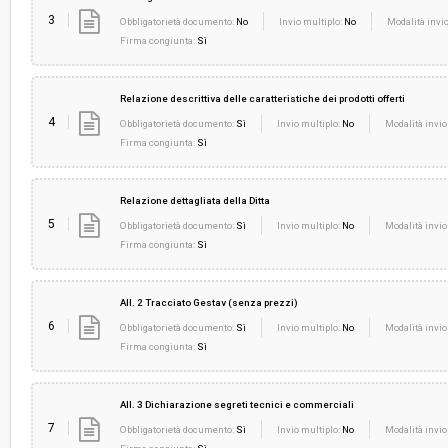
3
Obbligatorietà documento:
No
Invio multiplo:
No
Modalità invio
Firma congiunta:
Sì
Relazione descrittiva delle caratteristiche dei prodotti offerti
4
Obbligatorietà documento:
Sì
Invio multiplo:
No
Modalità invio
Firma congiunta:
Sì
Relazione dettagliata della Ditta
5
Obbligatorietà documento:
Sì
Invio multiplo:
No
Modalità invio
Firma congiunta:
Sì
All. 2 Tracciato Gestav (senza prezzi)
6
Obbligatorietà documento:
Sì
Invio multiplo:
No
Modalità invio
Firma congiunta:
Sì
All. 3 Dichiarazione segreti tecnici e commerciali
7
Obbligatorietà documento:
Sì
Invio multiplo:
No
Modalità invio