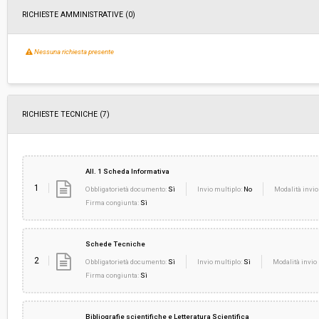
RICHIESTE AMMINISTRATIVE
(0)
Nessuna richiesta presente
RICHIESTE TECNICHE
(7)
All. 1 Scheda Informativa
1
Obbligatorietà documento:
Sì
Invio multiplo:
No
Modalità invio
Firma congiunta:
Sì
Schede Tecniche
2
Obbligatorietà documento:
Sì
Invio multiplo:
Sì
Modalità invio 
Firma congiunta:
Sì
Bibliografie scientifiche e Letteratura Scientifica