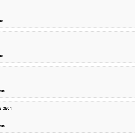
ne
ne
one
te QE04
one