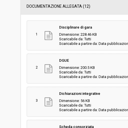
Data pubblicazione:
14/07/2020 16:01
DOCUMENTAZIONE ALLEGATA (12)
Svolgimento:
Gara in busta chiu
Disciplinare di gara
1
Dimensione: 228.46 KB
Responsabile attuale:
PROVINCIA DI PISA
Scaricabile da: Tutti
Scolastica
Scaricabile a partire da: Data pubblicazio
DGUE
2
Dimensione: 200.5 KB
Scaricabile da: Tutti
Scaricabile a partire da: Data pubblicazio
Dichiarazioni integrative
3
Dimensione: 56 KB
Scaricabile da: Tutti
Scaricabile a partire da: Data pubblicazio
Scheda consorziata