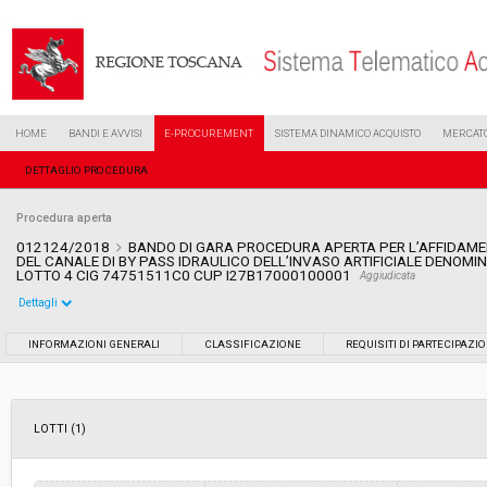
HOME
BANDI E AVVISI
E-PROCUREMENT
SISTEMA DINAMICO ACQUISTO
MERCATO
DETTAGLIO PROCEDURA
Procedura aperta
012124/2018
BANDO DI GARA PROCEDURA APERTA PER L’AFFIDAMEN
DEL CANALE DI BY PASS IDRAULICO DELL’INVASO ARTIFICIALE DENOM
LOTTO 4 CIG 74751511C0 CUP I27B17000100001
Aggiudicata
Dettagli
Settore:
Ordinario
INFORMAZIONI GENERALI
CLASSIFICAZIONE
REQUISITI DI PARTECIPAZI
Tipo di contratto:
Lavori
LOTTI (1)
Data pubblicazione:
06/06/2018 10:11