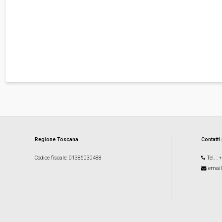
Regione Toscana
Contatti
Codice fiscale
: 01386030488
Tel.
: 
email