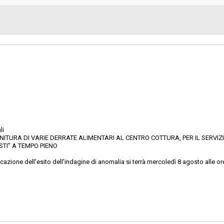
Scelta del contraente:
sa
Valore stimato della procedura:
CO - Affari generali
li
NITURA DI VARIE DERRATE ALIMENTARI AL CENTRO COTTURA, PER IL SERVIZ
STI” A TEMPO PIENO
ione dell'esito dell'indagine di anomalia si terrà mercoledì 8 agosto alle ore 