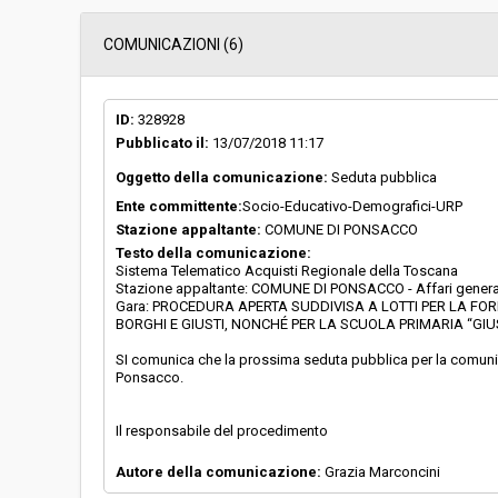
Data pubblicazione:
06/06/2018 13:19
COMUNICAZIONI (6)
Svolgimento:
Gara in busta chiu
ID:
328928
Pubblicato il:
13/07/2018 11:17
Responsabile attuale:
COMUNE DI PONSAC
Oggetto della comunicazione:
Seduta pubblica
Ente committente:
Socio-Educativo-Demografici-URP
Stazione appaltante:
COMUNE DI PONSACCO
Testo della comunicazione:
Sistema Telematico Acquisti Regionale della Toscana
Stazione appaltante: COMUNE DI PONSACCO - Affari genera
Gara: PROCEDURA APERTA SUDDIVISA A LOTTI PER LA FOR
BORGHI E GIUSTI, NONCHÉ PER LA SCUOLA PRIMARIA “GIU
SI comunica che la prossima seduta pubblica per la comunicaz
Ponsacco.
Il responsabile del procedimento
Autore della comunicazione:
Grazia Marconcini