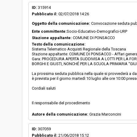
ID:
315914
Pubblicato il:
02/07/2018 14:26
Oggetto della comunicazione:
Convocazione seduta pub
Ente committente:
Socio-Educativo-Demografici-URP
Stazione appaltante:
COMUNE DI PONSACCO
Testo della comunicazione:
Sistema Telematico Acquisti Regionale della Toscana
Stazione appaltante: COMUNE DI PONSACCO - Affari genera
Gara: PROCEDURA APERTA SUDDIVISA A LOTTI PER LA FOR
BORGHI E GIUSTI, NONCHÉ PER LA SCUOLA PRIMARIA “GIU
La prossima seduta pubblica nella quale si provvederà a dare 
è prevista per il giorno martedì 10 luglio alle ore 10:00 press
Cordiali saluti
Il responsabile del procedimento
Autore della comunicazione:
Grazia Marconcini
ID:
307059
Pubblicato il:
21/06/2018 15:12