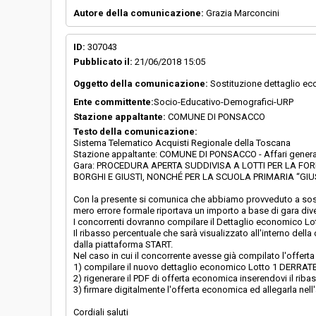
Autore della comunicazione:
Grazia Marconcini
ID:
307043
Pubblicato il:
21/06/2018 15:05
Oggetto della comunicazione:
Sostituzione dettaglio e
Ente committente:
Socio-Educativo-Demografici-URP
Stazione appaltante:
COMUNE DI PONSACCO
Testo della comunicazione:
Sistema Telematico Acquisti Regionale della Toscana
Stazione appaltante: COMUNE DI PONSACCO - Affari genera
Gara: PROCEDURA APERTA SUDDIVISA A LOTTI PER LA FOR
BORGHI E GIUSTI, NONCHÉ PER LA SCUOLA PRIMARIA “GIU
Con la presente si comunica che abbiamo provveduto a sos
mero errore formale riportava un importo a base di gara diver
I concorrenti dovranno compilare il Dettaglio economico Lot
Il ribasso percentuale che sarà visualizzato all'interno del
dalla piattaforma START.
Nel caso in cui il concorrente avesse già compilato l'offer
1) compilare il nuovo dettaglio economico Lotto 1 DERR
2) rigenerare il PDF di offerta economica inserendovi il ri
3) firmare digitalmente l'offerta economica ed allegarla nel
Cordiali saluti