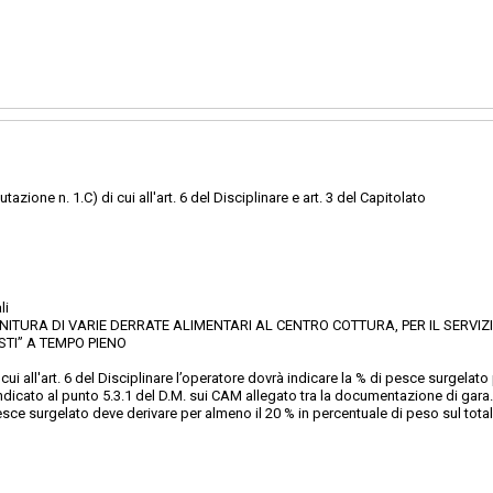
utazione n. 1.C) di cui all'art. 6 del Disciplinare e art. 3 del Capitolato
li
NITURA DI VARIE DERRATE ALIMENTARI AL CENTRO COTTURA, PER IL SERVIZ
STI” A TEMPO PIENO
 di cui all'art. 6 del Disciplinare l’operatore dovrà indicare la % di pesce surge
indicato al punto 5.3.1 del D.M. sui CAM allegato tra la documentazione di gara.
l pesce surgelato deve derivare per almeno il 20 % in percentuale di peso sul t