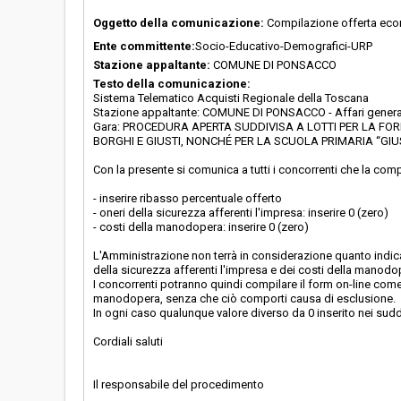
Oggetto della comunicazione:
Compilazione offerta ec
Ente committente:
Socio-Educativo-Demografici-URP
Stazione appaltante:
COMUNE DI PONSACCO
Testo della comunicazione:
Sistema Telematico Acquisti Regionale della Toscana
Stazione appaltante: COMUNE DI PONSACCO - Affari genera
Gara: PROCEDURA APERTA SUDDIVISA A LOTTI PER LA FOR
BORGHI E GIUSTI, NONCHÉ PER LA SCUOLA PRIMARIA “GIU
Con la presente si comunica a tutti i concorrenti che la co
- inserire ribasso percentuale offerto
- oneri della sicurezza afferenti l'impresa: inserire 0 (zero)
- costi della manodopera: inserire 0 (zero)
L'Amministrazione non terrà in considerazione quanto indicato
della sicurezza afferenti l'impresa e dei costi della manodop
I concorrenti potranno quindi compilare il form on-line come
manodopera, senza che ciò comporti causa di esclusione.
In ogni caso qualunque valore diverso da 0 inserito nei sud
Cordiali saluti
Il responsabile del procedimento