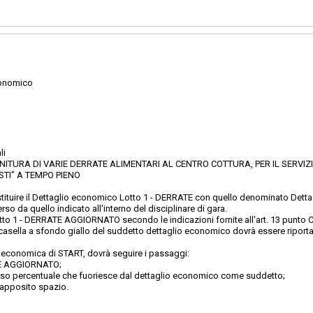
conomico
li
NITURA DI VARIE DERRATE ALIMENTARI AL CENTRO COTTURA, PER IL SERVIZ
STI” A TEMPO PIENO
tituire il Dettaglio economico Lotto 1 - DERRATE con quello denominato De
so da quello indicato all'interno del disciplinare di gara.
to 1 - DERRATE AGGIORNATO secondo le indicazioni fornite all'art. 13 punto C.1
la casella a sfondo giallo del suddetto dettaglio economico dovrà essere riport
ta economica di START, dovrà seguire i passaggi:
ATE AGGIORNATO;
basso percentuale che fuoriesce dal dettaglio economico come suddetto;
l'apposito spazio.