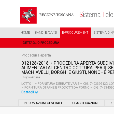
HOME
BANDI E AVVISI
E-PROCUREMENT
SISTEMA DIN
DETTAGLIO PROCEDURA
Procedura aperta
012128/2018
PROCEDURA APERTA SUDDIVIS
ALIMENTARI AL CENTRO COTTURA, PER IL SE
MACHIAVELLI, BORGHI E GIUSTI, NONCHÉ PE
Aggiudicata
LOTTO 1 – FORNITURA DERRATE VARIE – CIG: 749339512D LO
– FORNITURA DI PANE E PRODOTTI DA FORNO – CIG: 7493409C
Dettagli
Settore:
Ordinario
INFORMAZIONI GENERALI
CLASSIFICAZIONE
RE
Tipo di contratto:
Forniture