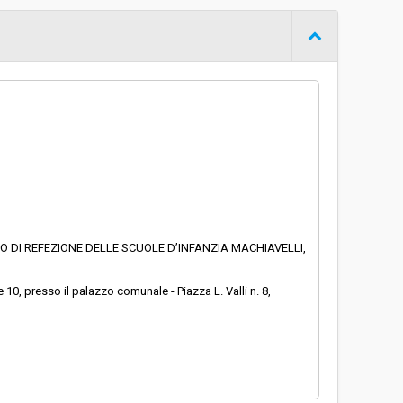
Procedura aperta
€ 182.987,06
IO DI REFEZIONE DELLE SCUOLE D’INFANZIA MACHIAVELLI,
10, presso il palazzo comunale - Piazza L. Valli n. 8,