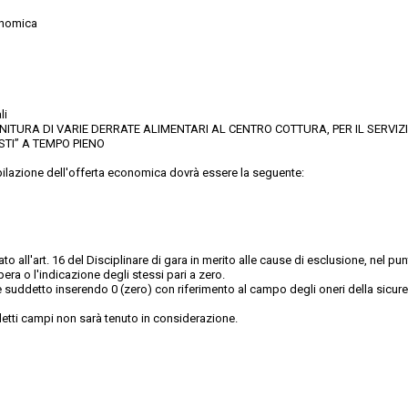
onomica
li
NITURA DI VARIE DERRATE ALIMENTARI AL CENTRO COTTURA, PER IL SERVIZ
STI” A TEMPO PIENO
mpilazione dell'offerta economica dovrà essere la seguente:
 all'art. 16 del Disciplinare di gara in merito alle cause di esclusione, nel pun
era o l'indicazione degli stessi pari a zero.
 suddetto inserendo 0 (zero) con riferimento al campo degli oneri della sicurez
detti campi non sarà tenuto in considerazione.