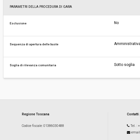
PARAMETRI DELLA PROCEDURA DI GARA
No
Esclusione
Amministrativa
Sequenza di apertura delle buste
Sotto soglia
Soglia di rilevanza comunitaria
Regione Toscana
Contatti
Codice fiscale
: 01386030488
Tel.
: 
email