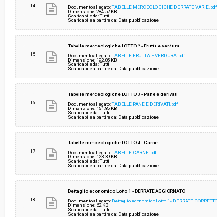
14
Documento allegato:
TABELLE MERCEOLOGICHE DERRATE VARIE.pdf
Dimensione: 284.52 KB
Scaricabile da: Tutti
Scaricabile a partire da: Data pubblicazione
Tabelle merceologiche LOTTO 2 - Frutta e verdura
15
Documento allegato:
TABELLE FRUTTA E VERDURA.pdf
Dimensione: 192.85 KB
Scaricabile da: Tutti
Scaricabile a partire da: Data pubblicazione
Tabelle merceologiche LOTTO 3 - Pane e derivati
16
Documento allegato:
TABELLE PANE E DERIVATI.pdf
Dimensione: 151.85 KB
Scaricabile da: Tutti
Scaricabile a partire da: Data pubblicazione
Tabelle merceologiche LOTTO 4 - Carne
17
Documento allegato:
TABELLE CARNE.pdf
Dimensione: 123.39 KB
Scaricabile da: Tutti
Scaricabile a partire da: Data pubblicazione
Dettaglio economico Lotto 1 - DERRATE AGGIORNATO
18
Documento allegato:
Dettaglio economico Lotto 1 - DERRATE CORRETT
Dimensione: 62 KB
Scaricabile da: Tutti
Scaricabile a partire da: Data pubblicazione