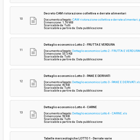
Decreto CAM ristorazione collettiva e derrate alimentari
10
Documento allegato:
CAM ristorazione collettiva e derrate alimentari.
Dimensione: 1.74 MB
Scaricabile da: Tutti
Scaricabile a partire da: Data pubblicazione
Dettaglio economico Lotto 2 - FRUTTA E VERDURA
11
Documento allegato:
Dettaglio economico Lotto 2 - FRUTTA E VERDURA
Dimensione: 55.5 KB
Scaricabile da: Tutti
Scaricabile a partire da: Data pubblicazione
Dettaglio economico Lotto 3 - PANE E DERIVATI
12
Documento allegato:
Dettaglio economico Lotto 3 - PANE E DERIVATI.xl
Dimensione: 60 KB
Scaricabile da: Tutti
Scaricabile a partire da: Data pubblicazione
Dettaglio economico Lotto 4 - CARNE
13
Documento allegato:
Dettaglio economico Lotto 4 - CARNE.xls
Dimensione: 59 KB
Scaricabile da: Tutti
Scaricabile a partire da: Data pubblicazione
Tabelle merceologiche LOTTO 1 - Derrate varie