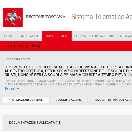
HOME
BANDI E AVVISI
E-PROCUREMENT
SISTEMA DINAMICO ACQUISTO
MERCATO
DETTAGLIO PROCEDURA
Procedura aperta
012128/2018
PROCEDURA APERTA SUDDIVISA A LOTTI PER LA FORN
AL CENTRO COTTURA, PER IL SERVIZIO DI REFEZIONE DELLE SCUOLE D’
GIUSTI, NONCHÉ PER LA SCUOLA PRIMARIA “GIUSTI” A TEMPO PIENO
Ag
LOTTO 1 – FORNITURA DERRATE VARIE – CIG: 749339512D LOTTO 2 – FORNITURA DI FRUTTA E VE
DI PANE E PRODOTTI DA FORNO – CIG: 7493409CB7 LOTTO 4 – FORNITURA DI CARNE – CIG: 7493
Dettagli
Settore:
Ordinario
INFORMAZIONI GENERALI
CLASSIFICAZIONE
REQUISITI DI PARTECIPAZI
Tipo di contratto:
Forniture
DOCUMENTAZIONE ALLEGATA (18)
Data pubblicazione:
06/06/2018 13:19