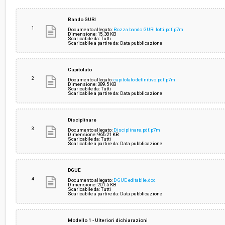
Svolgimento:
Gara in busta chiusa
Bando GURI
1
Documento allegato:
Bozza bando GURI lotti.pdf.p7m
Dimensione: 15.38 KB
Scaricabile da: Tutti
Responsabile attuale:
COMUNE DI PONSACCO - Affari generali
Scaricabile a partire da: Data pubblicazione
Capitolato
2
Documento allegato:
capitolato definitivo.pdf.p7m
Dimensione: 389.5 KB
Scaricabile da: Tutti
Scaricabile a partire da: Data pubblicazione
Disciplinare
3
Documento allegato:
Disciplinare.pdf.p7m
Dimensione: 966.21 KB
Scaricabile da: Tutti
Scaricabile a partire da: Data pubblicazione
DGUE
4
Documento allegato:
DGUE editabile.doc
Dimensione: 201.5 KB
Scaricabile da: Tutti
Scaricabile a partire da: Data pubblicazione
Modello 1 - Ulteriori dichiarazioni