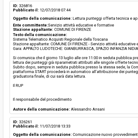
Svolgimento:
Gara in busta chiusa
ID:
326816
Pubblicato il:
12/07/2018 07:44
Oggetto della comunicazione:
Lettura punteggi offerta tecnica e a
Responsabile attuale:
COMUNE DI FIRENZE - Servizio attività educativ
Ente committente:
Servizio attività educative e formative
Stazione appaltante:
COMUNE DI FIRENZE
Testo della comunicazione:
Sistema Telematico Acquisti Regionale della Toscana
Stazione appaltante: COMUNE DI FIRENZE - Servizio attività educative 
Gara: APPALTO LUDOTECHE: GIANBURRASCA, SPAZIO INFANZIA NIDI
Si comunica che il giorno 13 luglio alle ore 11:00 in seduta pubblica p
lettura dei punteggi già riparametrati attribuiti alle singole offerte tecn
Subito dopo, sempre in seduta pubblica presso la stessa sede, la Com
piattaforma START procederà in automatico all’attribuzione dei punteg
graduatoria finale, di cui sarà data lettura.
Il RUP
Il responsabile del procedimento
Autore della comunicazione:
Alessandro Ansani
ID:
326261
Pubblicato il:
11/07/2018 13:33
Oggetto della comunicazione:
Comunicazione nuovo provvediment