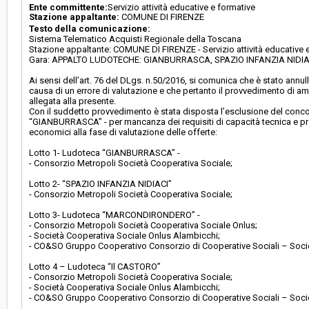
Ente committente:
Servizio attività educative e formative
Stazione appaltante:
COMUNE DI FIRENZE
Testo della comunicazione:
Sistema Telematico Acquisti Regionale della Toscana
Stazione appaltante: COMUNE DI FIRENZE - Servizio attività educative 
Gara: APPALTO LUDOTECHE: GIANBURRASCA, SPAZIO INFANZIA NIDI
Ai sensi dell’art. 76 del DLgs. n.50/2016, si comunica che è stato ann
causa di un errore di valutazione e che pertanto il provvedimento di 
allegata alla presente.
Con il suddetto provvedimento è stata disposta l’esclusione del conco
“GIANBURRASCA” - per mancanza dei requisiti di capacità tecnica e p
economici alla fase di valutazione delle offerte:
Lotto 1- Ludoteca “GIANBURRASCA” -
- Consorzio Metropoli Società Cooperativa Sociale;
Lotto 2- “SPAZIO INFANZIA NIDIACI”
- Consorzio Metropoli Società Cooperativa Sociale;
Lotto 3- Ludoteca “MARCONDIRONDERO” -
- Consorzio Metropoli Società Cooperativa Sociale Onlus;
- Società Cooperativa Sociale Onlus Alambicchi;
- CO&SO Gruppo Cooperativo Consorzio di Cooperative Sociali – Socie
Lotto 4 – Ludoteca “Il CASTORO”
- Consorzio Metropoli Società Cooperativa Sociale;
- Società Cooperativa Sociale Onlus Alambicchi;
- CO&SO Gruppo Cooperativo Consorzio di Cooperative Sociali – Soci