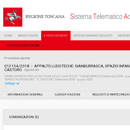
HOME
BANDI E AVVISI
E-PROCUREMENT
SISTEMA DINAMICO ACQUISTO
MERCATO
DETTAGLIO PROCEDURA
Procedura aperta
012134/2018
APPALTO LUDOTECHE: GIANBURRASCA, SPAZIO INFANZ
CASTORO
Aggiudicata
GARA D’APPALTO PER LA GESTIONE DELLE LUDOTECHE: “GIANBURRASCA”Settembre 2018 – giug
"MARCONDIRONDERO”, “IL CASTORO” Settembre 2018 – giugno 2020
Dettagli
Settore:
Ordinario
INFORMAZIONI GENERALI
CLASSIFICAZIONE
REQUISITI DI PARTECIPAZI
Tipo di contratto:
Servizi
COMUNICAZIONI (5)
Data pubblicazione:
06/06/2018 17:23