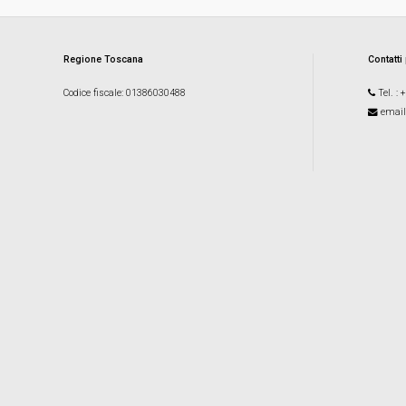
Regione Toscana
Contatti
Codice fiscale
: 01386030488
Tel.
: 
email