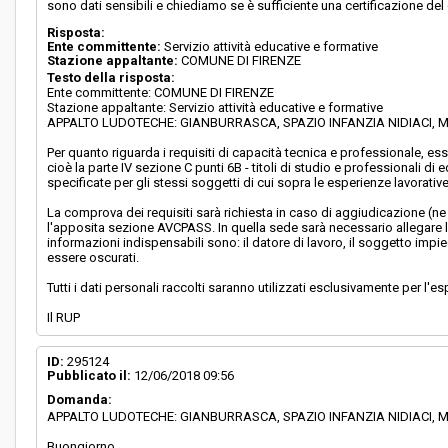
sono dati sensibili e chiediamo se è sufficiente una certificazione del 
Risposta:
Ente committente:
Servizio attività educative e formative
Stazione appaltante:
COMUNE DI FIRENZE
Testo della risposta:
Ente committente: COMUNE DI FIRENZE
Stazione appaltante: Servizio attività educative e formative
APPALTO LUDOTECHE: GIANBURRASCA, SPAZIO INFANZIA NIDIACI,
Per quanto riguarda i requisiti di capacità tecnica e professionale, e
cioè la parte IV sezione C punti 6B - titoli di studio e professionali di
specificate per gli stessi soggetti di cui sopra le esperienze lavorativ
La comprova dei requisiti sarà richiesta in caso di aggiudicazione (ne 
l'apposita sezione AVCPASS. In quella sede sarà necessario allegare 
informazioni indispensabili sono: il datore di lavoro, il soggetto impie
essere oscurati.
Tutti i dati personali raccolti saranno utilizzati esclusivamente per l'
Il RUP
ID:
295124
Pubblicato il:
12/06/2018 09:56
Domanda:
APPALTO LUDOTECHE: GIANBURRASCA, SPAZIO INFANZIA NIDIACI,
Buongiorno,