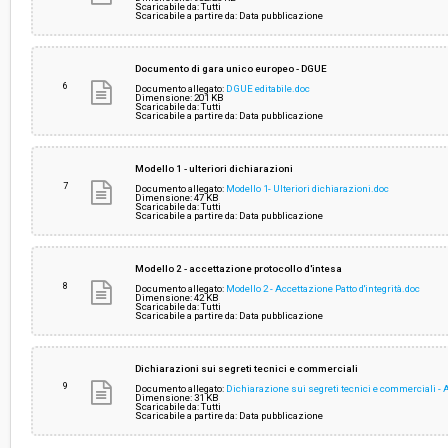
Scaricabile da: Tutti
Scaricabile a partire da: Data pubblicazione
Documento di gara unico europeo - DGUE
6
Documento allegato:
DGUE editabile.doc
Dimensione: 201 KB
Scaricabile da: Tutti
Scaricabile a partire da: Data pubblicazione
Modello 1 - ulteriori dichiarazioni
7
Documento allegato:
Modello 1- Ulteriori dichiarazioni.doc
Dimensione: 47 KB
Scaricabile da: Tutti
Scaricabile a partire da: Data pubblicazione
Modello 2 - accettazione protocollo d'intesa
8
Documento allegato:
Modello 2 - Accettazione Patto d'integrità.doc
Dimensione: 42 KB
Scaricabile da: Tutti
Scaricabile a partire da: Data pubblicazione
Dichiarazioni sui segreti tecnici e commerciali
9
Documento allegato:
Dichiarazione sui segreti tecnici e commerciali 
Dimensione: 31 KB
Scaricabile da: Tutti
Scaricabile a partire da: Data pubblicazione