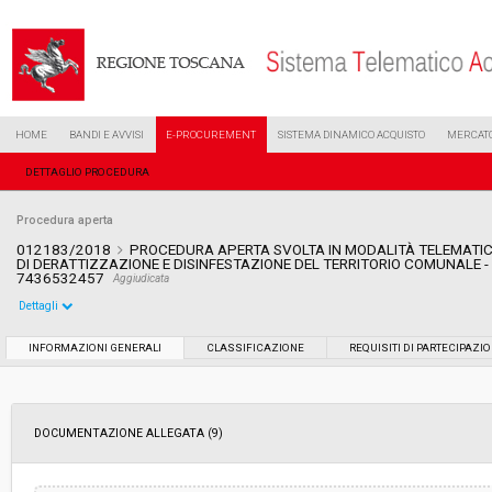
HOME
BANDI E AVVISI
E-PROCUREMENT
SISTEMA DINAMICO ACQUISTO
MERCATO
DETTAGLIO PROCEDURA
Procedura aperta
012183/2018
PROCEDURA APERTA SVOLTA IN MODALITÀ TELEMATIC
DI DERATTIZZAZIONE E DISINFESTAZIONE DEL TERRITORIO COMUNALE - 
7436532457
Aggiudicata
Dettagli
Settore:
Ordinario
INFORMAZIONI GENERALI
CLASSIFICAZIONE
REQUISITI DI PARTECIPAZI
Tipo di contratto:
Servizi
DOCUMENTAZIONE ALLEGATA (9)
Data pubblicazione:
06/06/2018 13:06