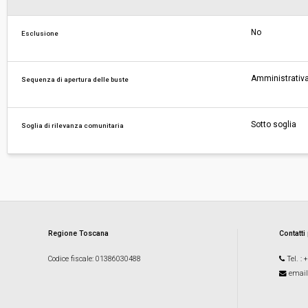
No
Esclusione
Amministrativa
Sequenza di apertura delle buste
Sotto soglia
Soglia di rilevanza comunitaria
Regione Toscana
Contatti
Codice fiscale
: 01386030488
Tel.
: 
email