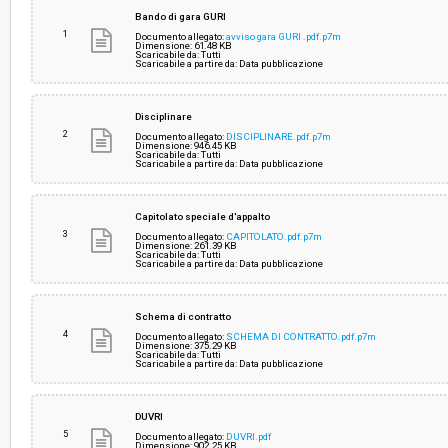
Svolgimento:
Gara in busta chiusa
Bando di gara GURI
1
Documento allegato:
avviso gara GURI .pdf.p7m
Dimensione: 61.48 KB
Scaricabile da: Tutti
Responsabile attuale:
COMUNE DI GROSSETO - Servizio comando – Se
Scaricabile a partire da: Data pubblicazione
Polizia stradale, sicurezza e mobilità – Servizio
Civile – Servizio ambiente – POAP mobilità, traff
POAP ciclo dei rifiuti
Disciplinare
2
Documento allegato:
DISCIPLINARE.pdf.p7m
Dimensione: 946.45 KB
Scaricabile da: Tutti
Scaricabile a partire da: Data pubblicazione
Capitolato speciale d'appalto
3
Documento allegato:
CAPITOLATO.pdf.p7m
Dimensione: 261.39 KB
Scaricabile da: Tutti
Scaricabile a partire da: Data pubblicazione
Schema di contratto
4
Documento allegato:
SCHEMA DI CONTRATTO.pdf.p7m
Dimensione: 375.29 KB
Scaricabile da: Tutti
Scaricabile a partire da: Data pubblicazione
DUVRI
5
Documento allegato:
DUVRI.pdf
Dimensione: 902.25 KB