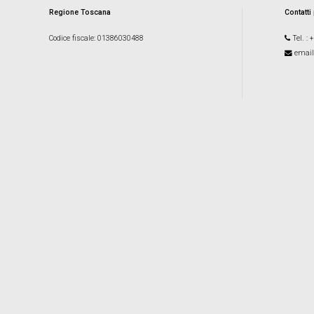
Regione Toscana
Contatti
Codice fiscale
: 01386030488
Tel.
: 
email