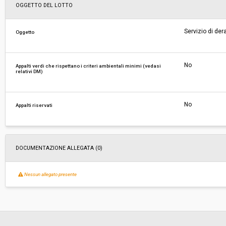
Svolgimento:
Gara in busta chiusa
OGGETTO DEL LOTTO
Responsabile attuale:
COMUNE DI GROSSETO - Servizio comando – Se
Servizio di der
Oggetto
Polizia stradale, sicurezza e mobilità – Servizio
Civile – Servizio ambiente – POAP mobilità, traff
POAP ciclo dei rifiuti
No
Appalti verdi che rispettano i criteri ambientali minimi (vedasi
relativi DM)
No
Appalti riservati
DOCUMENTAZIONE ALLEGATA (0)
Nessun allegato presente