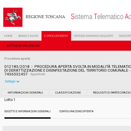
HOME
BANDI E AVVISI
E-PROCUREMENT
SISTEMA DINAMICO ACQUISTO
MERCATO
DETTAGLIO PROCEDURA
Procedura aperta
012183/2018
PROCEDURA APERTA SVOLTA IN MODALITÀ TELEMATIC
DI DERATTIZZAZIONE E DISINFESTAZIONE DEL TERRITORIO COMUNALE - 
7436532457
Aggiudicata
Dettagli
Settore:
Ordinario
INFORMAZIONI GENERALI
CLASSIFICAZIONE
REQUISITI DI PARTECIPAZI
Lotto 1
Tipo di contratto:
Servizi
OGGETTO E INFORMAZIONI GENERALI
CONFIGURAZIONE OFFERTA
Data pubblicazione:
06/06/2018 13:06