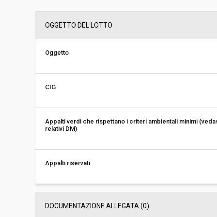
Svolgimento:
Gara in busta chiu
OGGETTO DEL LOTTO
Responsabile attuale:
ESTAR - ENTE DI
REGIONALE - AREA
DISPOSITIVI MEDIC
Oggetto
CIG
Appalti verdi che rispettano i criteri ambientali minimi (veda
relativi DM)
Appalti riservati
DOCUMENTAZIONE ALLEGATA (0)