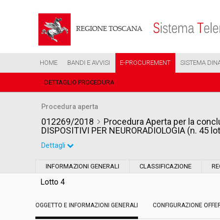
HOME
BANDI E AVVISI
E-PROCUREMENT
SISTEMA DIN
DETTAGLIO PROCEDURA
Procedura aperta
012269/2018
Procedura Aperta per la conclu
DISPOSITIVI PER NEURORADIOLOGIA (n. 45 lott
Dettagli
Settore:
Ordinario
INFORMAZIONI GENERALI
CLASSIFICAZIONE
RE
Tipo di contratto:
Forniture
Lotto 4
OGGETTO E INFORMAZIONI GENERALI
Data pubblicazione:
CONFIGURAZIONE OFFE
12/06/2018 16:22