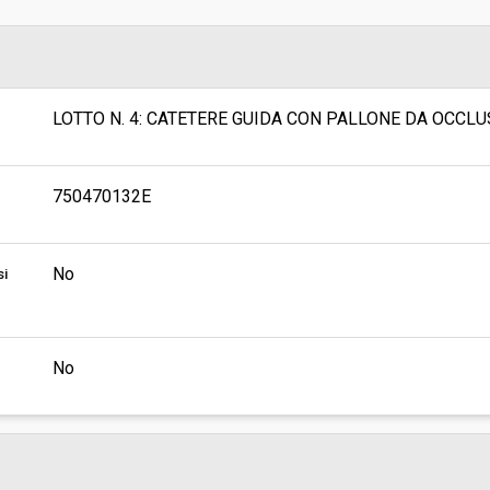
sa
Valore stimato della procedura:
 SUPPORTO TECNICO AMMINISTRATIVO
 FARMACI, DIAGNOSTICI E
I
LOTTO N. 4: CATETERE GUIDA CON PALLONE DA OCC
750470132E
No
si
No