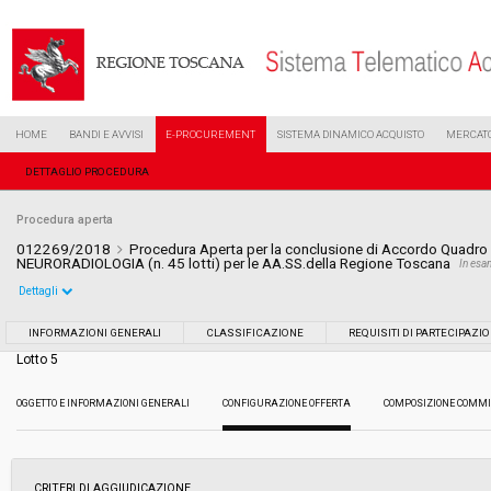
HOME
BANDI E AVVISI
E-PROCUREMENT
SISTEMA DINAMICO ACQUISTO
MERCATO
DETTAGLIO PROCEDURA
Procedura aperta
012269/2018
Procedura Aperta per la conclusione di Accordo Quadro p
NEURORADIOLOGIA (n. 45 lotti) per le AA.SS.della Regione Toscana
In es
Dettagli
Settore:
Ordinario
INFORMAZIONI GENERALI
CLASSIFICAZIONE
REQUISITI DI PARTECIPAZI
Lotto 5
Tipo di contratto:
Forniture
OGGETTO E INFORMAZIONI GENERALI
CONFIGURAZIONE OFFERTA
COMPOSIZIONE COMMI
Data pubblicazione:
12/06/2018 16:22
Svolgimento:
Gara in busta chiusa
CRITERI DI AGGIUDICAZIONE