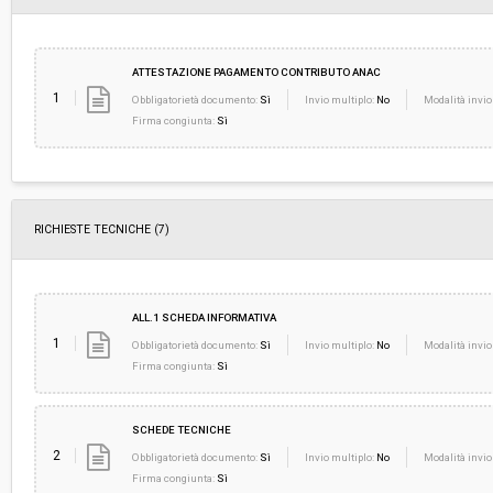
ATTESTAZIONE PAGAMENTO CONTRIBUTO ANAC
1
Obbligatorietà documento:
Sì
Invio multiplo:
No
Modalità invio
Firma congiunta:
Sì
RICHIESTE TECNICHE
(7)
ALL.1 SCHEDA INFORMATIVA
1
Obbligatorietà documento:
Sì
Invio multiplo:
No
Modalità invio
Firma congiunta:
Sì
SCHEDE TECNICHE
2
Obbligatorietà documento:
Sì
Invio multiplo:
No
Modalità invio
Firma congiunta:
Sì