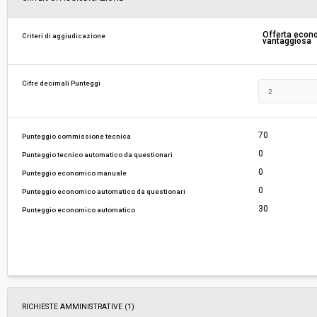
Responsabile attuale:
ESTAR - ENTE DI SUPPORTO TECNICO AMMINI
Offerta eco
Criteri di aggiudicazione
vantaggiosa
REGIONALE - AREA FARMACI, DIAGNOSTICI E 
MEDICI
Cifre decimali Punteggi
70
Punteggio commissione tecnica
0
Punteggio tecnico automatico da questionari
0
Punteggio economico manuale
0
Punteggio economico automatico da questionari
30
Punteggio economico automatico
RICHIESTE AMMINISTRATIVE
(1)