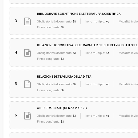
BIBLIOGRAFIE SCIENTIFICHE E LETTERATURA SCIENTIFICA
3
Obbligatorietà documento:
Sì
Invio multiplo:
No
Modalità invio
Firma congiunta:
Sì
RELAZIONE DESCRITTIVA DELLE CARATTERISTICHE DEI PRODOTTI OFFE
4
Obbligatorietà documento:
Sì
Invio multiplo:
No
Modalità invio
Firma congiunta:
Sì
RELAZIONE DETTAGLIATA DELLA DITTA
5
Obbligatorietà documento:
Sì
Invio multiplo:
No
Modalità invio
Firma congiunta:
Sì
ALL. 2 TRACCIATO (SENZA PREZZI)
6
Obbligatorietà documento:
Sì
Invio multiplo:
No
Modalità invio
Firma congiunta:
Sì