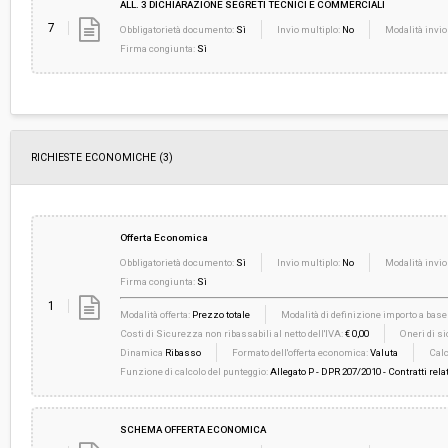
ALL. 3 DICHIARAZIONE SEGRETI TECNICI E COMMERCIALI
7
Obbligatorietà documento:
Sì
Invio multiplo:
No
Modalità invio
Firma congiunta:
Sì
RICHIESTE ECONOMICHE
(3)
Offerta Economica
Obbligatorietà documento:
Sì
Invio multiplo:
No
Modalità invio
Firma congiunta:
Sì
1
Modalità offerta:
Prezzo totale
Modalità di definizione importo a base 
Costi di Sicurezza non ribassabili al netto dell'IVA:
€ 0,00
Oneri di si
Dinamica
Ribasso
Formato dell'offerta economica:
Valuta
Calc
Funzione di calcolo del punteggio:
Allegato P - DPR 207/2010 - Contratti relat
SCHEMA OFFERTA ECONOMICA