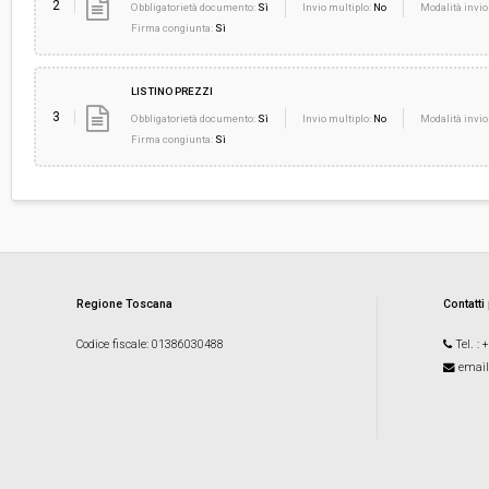
2
Obbligatorietà documento:
Sì
Invio multiplo:
No
Modalità invio
Firma congiunta:
Sì
LISTINO PREZZI
3
Obbligatorietà documento:
Sì
Invio multiplo:
No
Modalità invio
Firma congiunta:
Sì
Regione Toscana
Contatti
Codice fiscale
: 01386030488
Tel.
: 
email