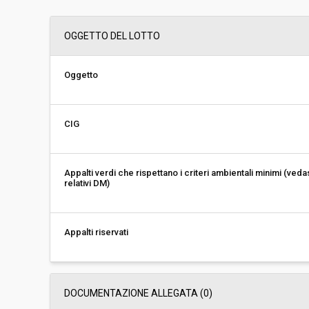
Svolgimento:
Gara in busta chiu
OGGETTO DEL LOTTO
Responsabile attuale:
ESTAR - ENTE DI
REGIONALE - AREA
DISPOSITIVI MEDIC
Oggetto
CIG
Appalti verdi che rispettano i criteri ambientali minimi (veda
relativi DM)
Appalti riservati
DOCUMENTAZIONE ALLEGATA (0)