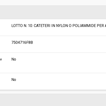
sa
Valore stimato della procedura:
 SUPPORTO TECNICO AMMINISTRATIVO
 FARMACI, DIAGNOSTICI E
I
LOTTO N. 10: CATETERI IN NYLON O POLIAMMIDE PE
7504716F8B
No
si
No