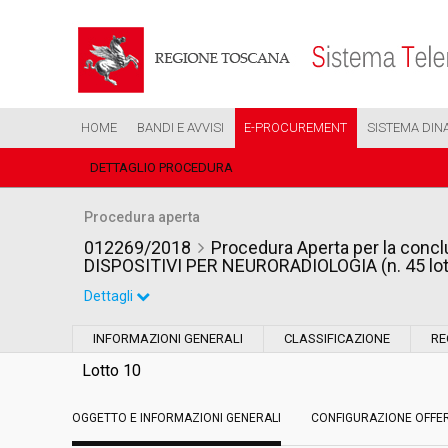
HOME
BANDI E AVVISI
E-PROCUREMENT
SISTEMA DIN
DETTAGLIO PROCEDURA
Procedura aperta
012269/2018
Procedura Aperta per la conclu
DISPOSITIVI PER NEURORADIOLOGIA (n. 45 lott
Dettagli
Settore:
Ordinario
INFORMAZIONI GENERALI
CLASSIFICAZIONE
RE
Tipo di contratto:
Forniture
Lotto 10
OGGETTO E INFORMAZIONI GENERALI
Data pubblicazione:
CONFIGURAZIONE OFFE
12/06/2018 16:22