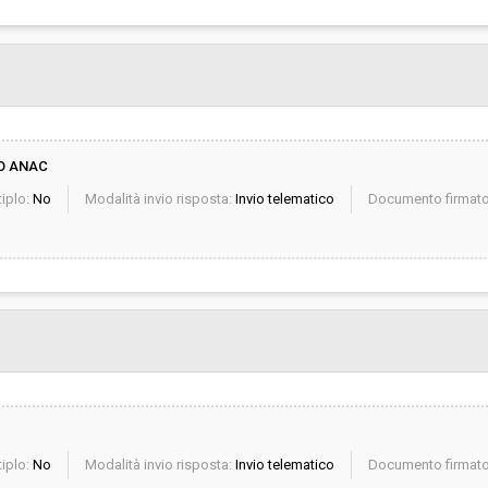
O ANAC
iplo:
No
Modalità invio risposta:
Invio telematico
Documento firmato 
iplo:
No
Modalità invio risposta:
Invio telematico
Documento firmato 