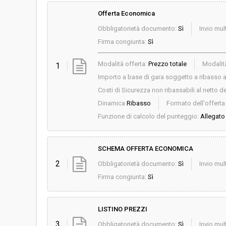
Offerta Economica
Obbligatorietà documento:
Sì
Invio mult
Firma congiunta:
Sì
Modalità offerta:
Prezzo totale
Modalità
1
Importo a base di gara soggetto a ribasso al
Costi di Sicurezza non ribassabili al netto de
Dinamica
Ribasso
Formato dell'offert
Funzione di calcolo del punteggio:
Allegato 
SCHEMA OFFERTA ECONOMICA
2
Obbligatorietà documento:
Sì
Invio mult
Firma congiunta:
Sì
LISTINO PREZZI
3
Obbligatorietà documento:
Sì
Invio mult