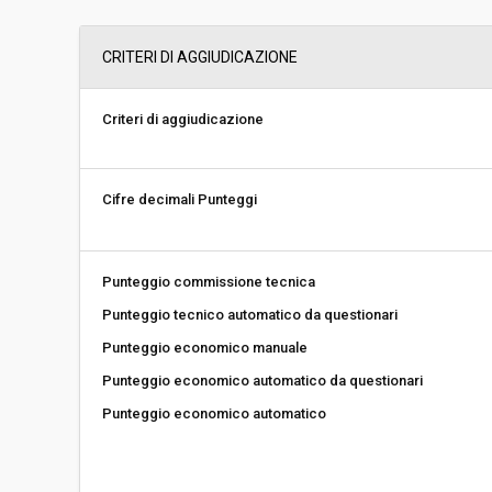
Svolgimento:
Gara in busta chiu
CRITERI DI AGGIUDICAZIONE
Responsabile attuale:
ESTAR - ENTE DI
REGIONALE - AREA
DISPOSITIVI MEDIC
Criteri di aggiudicazione
Cifre decimali Punteggi
Punteggio commissione tecnica
Punteggio tecnico automatico da questionari
Punteggio economico manuale
Punteggio economico automatico da questionari
Punteggio economico automatico