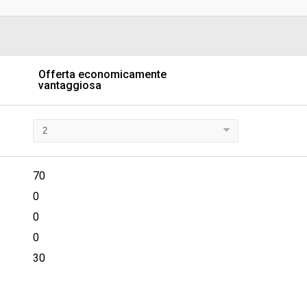
sa
Valore stimato della procedura:
 SUPPORTO TECNICO AMMINISTRATIVO
 FARMACI, DIAGNOSTICI E
I
Offerta economicamente
vantaggiosa
70
0
0
0
30