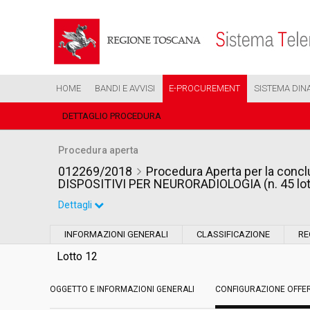
HOME
BANDI E AVVISI
E-PROCUREMENT
SISTEMA DIN
DETTAGLIO PROCEDURA
Procedura aperta
012269/2018
Procedura Aperta per la conclu
DISPOSITIVI PER NEURORADIOLOGIA (n. 45 lott
Dettagli
Settore:
Ordinario
INFORMAZIONI GENERALI
CLASSIFICAZIONE
RE
Tipo di contratto:
Forniture
Lotto 12
OGGETTO E INFORMAZIONI GENERALI
Data pubblicazione:
CONFIGURAZIONE OFFE
12/06/2018 16:22