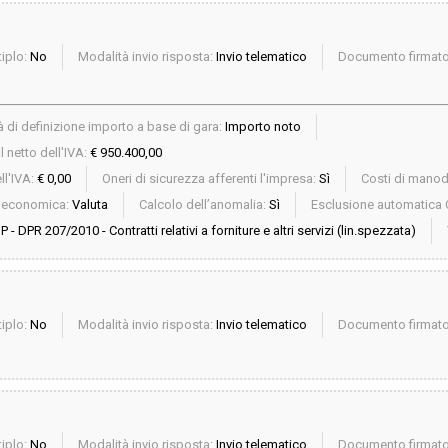
iplo:
No
Modalità invio risposta:
Invio telematico
Documento firmato 
 di definizione importo a base di gara:
Importo noto
 netto dell'IVA:
€ 950.400,00
ll'IVA:
€ 0,00
Oneri di sicurezza afferenti l'impresa:
Sì
Costi di mano
a economica:
Valuta
Calcolo dell’anomalia:
Sì
Esclusione automatica 
P - DPR 207/2010 - Contratti relativi a forniture e altri servizi (lin.spezzata)
iplo:
No
Modalità invio risposta:
Invio telematico
Documento firmato 
iplo:
No
Modalità invio risposta:
Invio telematico
Documento firmato 