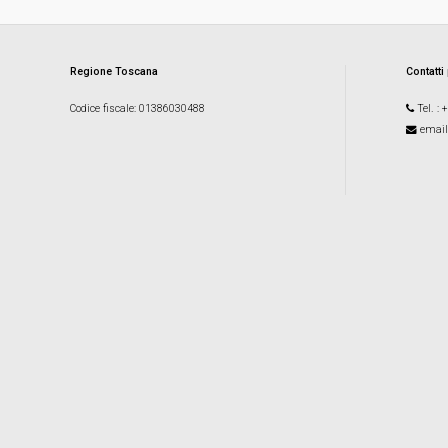
Regione Toscana
Contatti
Codice fiscale
: 01386030488
Tel.
: 
email