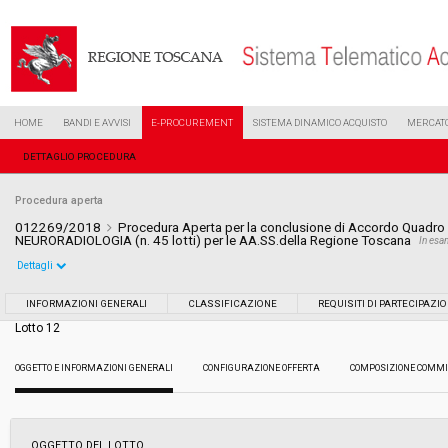
HOME
BANDI E AVVISI
E-PROCUREMENT
SISTEMA DINAMICO ACQUISTO
MERCATO
DETTAGLIO PROCEDURA
Procedura aperta
012269/2018
Procedura Aperta per la conclusione di Accordo Quadro p
NEURORADIOLOGIA (n. 45 lotti) per le AA.SS.della Regione Toscana
In es
Dettagli
Settore:
Ordinario
INFORMAZIONI GENERALI
CLASSIFICAZIONE
REQUISITI DI PARTECIPAZI
Lotto 12
Tipo di contratto:
Forniture
OGGETTO E INFORMAZIONI GENERALI
CONFIGURAZIONE OFFERTA
COMPOSIZIONE COMMI
Data pubblicazione:
12/06/2018 16:22
Svolgimento:
Gara in busta chiusa
OGGETTO DEL LOTTO