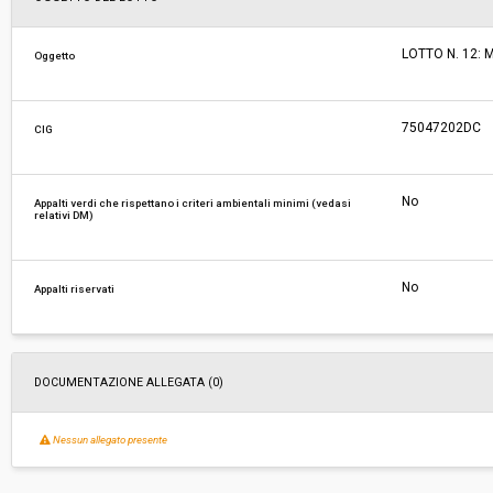
Responsabile attuale:
ESTAR - ENTE DI SUPPORTO TECNICO AMMINI
LOTTO N. 12:
Oggetto
REGIONALE - AREA FARMACI, DIAGNOSTICI E 
MEDICI
75047202DC
CIG
No
Appalti verdi che rispettano i criteri ambientali minimi (vedasi
relativi DM)
No
Appalti riservati
DOCUMENTAZIONE ALLEGATA (0)
Nessun allegato presente